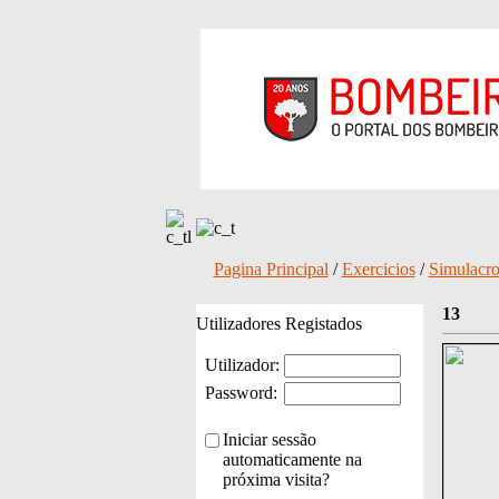
Pagina Principal
/
Exercicios
/
Simulacr
13
Utilizadores Registados
Utilizador:
Password:
Iniciar sessão
automaticamente na
próxima visita?