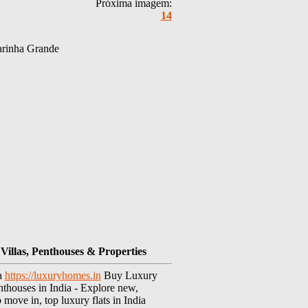
Próxima imagem:
14
arinha Grande
illas, Penthouses & Properties
ia
https://luxuryhomes.in
Buy Luxury
nthouses in India - Explore new,
move in, top luxury flats in India