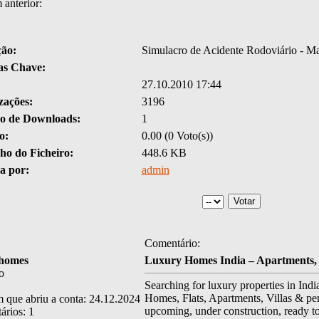
anterior:
ção:
Simulacro de Acidente Rodoviário - M
as Chave:
27.10.2010 17:44
zações:
3196
 de Downloads:
1
o:
0.00 (0 Voto(s))
o do Ficheiro:
448.6 KB
a por:
admin
Comentário:
homes
Luxury Homes India – Apartments, V
o
Searching for luxury properties in Ind
Homes, Flats, Apartments, Villas & pe
 que abriu a conta: 24.12.2024
upcoming, under construction, ready to 
rios: 1