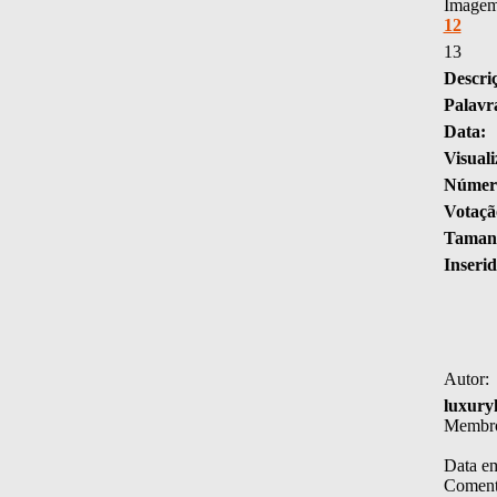
Imagem 
12
13
Descri
Palavr
Data:
Visuali
Número
Votaçã
Tamanh
Inserid
Autor:
luxury
Membr
Data em
Comentá