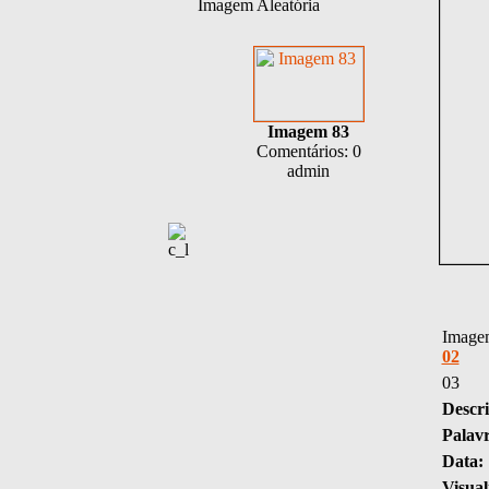
Imagem Aleatória
Imagem 83
Comentários: 0
admin
Imagem
02
03
Descri
Palav
Data:
Visual