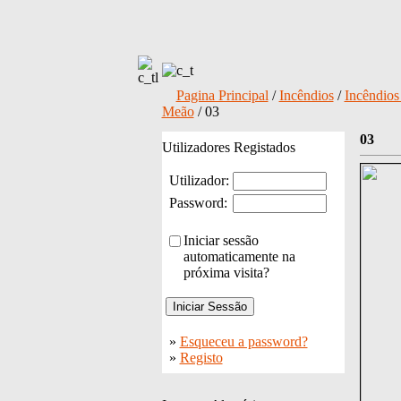
Pagina Principal
/
Incêndios
/
Incêndios 
Meão
/ 03
03
Utilizadores Registados
Utilizador:
Password:
Iniciar sessão
automaticamente na
próxima visita?
»
Esqueceu a password?
»
Registo