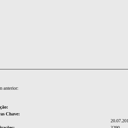
 anterior:
ção:
ras Chave:
20.07.20
izações:
3290