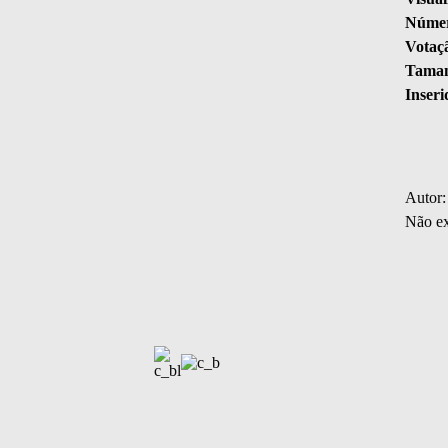
Númer
Votaç
Taman
Inseri
Autor:
Não ex