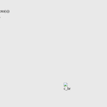
oto(s))
B