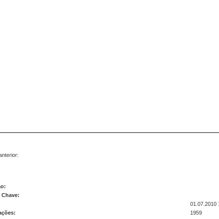
nterior:
ão:
s Chave:
01.07.2010 
ações:
1959