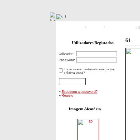
Pagina Principal
/
Exercicios
/
Simulacro Alcobaça
/ 
61
Utilizadores Registados
Utilizador:
Password:
Iniciar sessão automaticamente na
próxima visita?
»
Esqueceu a password?
»
Registo
Imagem Aleatória