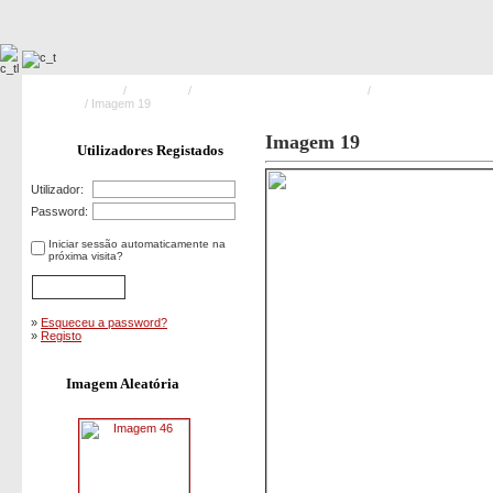
Pagina Principal
/
Formação
/
Incêndios Industriais e Urbanos
/
Formação Seganosa /
B.V. Taipas
/ Imagem 19
Imagem 19
Utilizadores Registados
Utilizador:
Password:
Iniciar sessão automaticamente na
próxima visita?
»
Esqueceu a password?
»
Registo
Imagem Aleatória