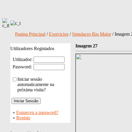
Pagina Principal
/
Exercicios
/
Simulacro Rio Maior
/ Imagem 
Imagem 27
Utilizadores Registados
Utilizador:
Password:
Iniciar sessão
automaticamente na
próxima visita?
»
Esqueceu a password?
»
Registo