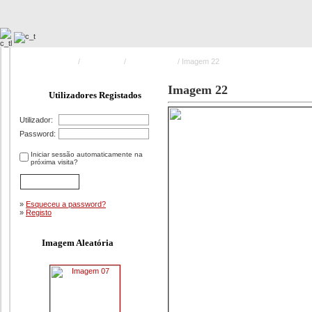
Pagina Principal
/
Exposições
/
Segurex 2009
/ Imagem 22
Imagem 22
Utilizadores Registados
Utilizador:
Password:
Iniciar sessão automaticamente na
próxima visita?
»
Esqueceu a password?
»
Registo
Imagem Aleatória