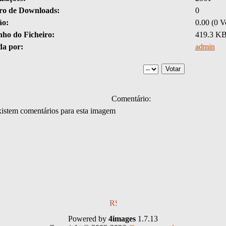
o de Downloads:
0
ão:
0.00 (0 V
ho do Ficheiro:
419.3 K
da por:
admin
Comentário:
istem comentários para esta imagem
Powered by
4images
1.7.13