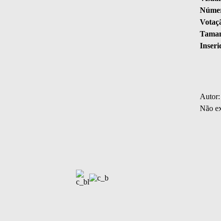
Númer
Votaç
Taman
Inseri
Autor:
Não ex