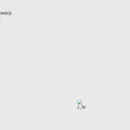
oto(s))
B