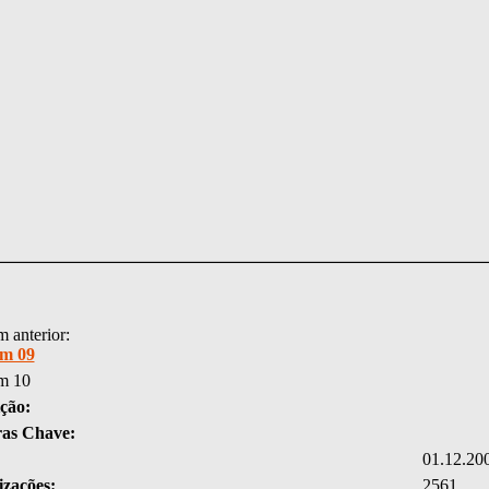
 anterior:
m 09
m 10
ção:
ras Chave:
01.12.20
izações:
2561