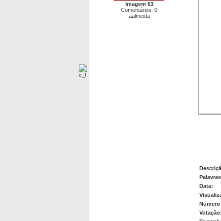
Imagem 63
Comentários: 0
aalmeida
Image
Descriç
Palavra
Data:
Visualiz
Número 
Votação