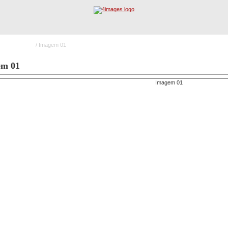
beiro - Oeiras
/ Imagem 01
Registo
Procura Avançada
em 01