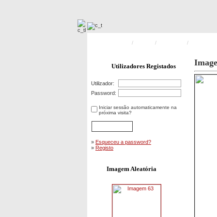
Pagina Principal
/
Desfiles
/
Formaturas
/
Dia do Bom
Imag
Utilizadores Registados
Utilizador:
Password:
Iniciar sessão automaticamente na
próxima visita?
»
Esqueceu a password?
»
Registo
Imagem Aleatória