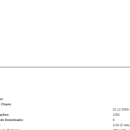
m 01
ão:
s Chave:
01.12.2009 
ações:
2391
de Downloads:
6
:
0.00 (0 Voto