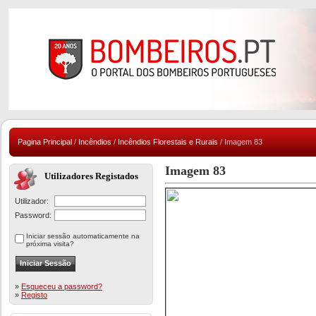
Pagina Principal
/
Incêndios
/
Incêndios Florestais e Rurais
/ Imagem 83
Imagem 83
Utilizadores Registados
Utilizador:
Password:
Iniciar sessão automaticamente na
próxima visita?
»
Esqueceu a password?
»
Registo