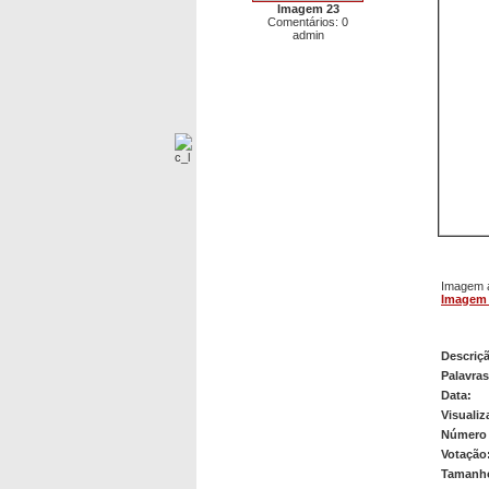
Imagem 23
Comentários: 0
admin
Imagem a
Imagem
Image
Descriç
Palavra
Data:
Visualiz
Número 
Votação
Tamanho