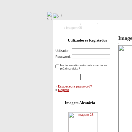
Pagina Principal
/
Incêndios
/
Incêndios Florestais e 
Branco
/ Imagem 05
Imag
Utilizadores Registados
Utilizador:
Password:
Iniciar sessão automaticamente na
próxima visita?
»
Esqueceu a password?
»
Registo
Imagem Aleatória