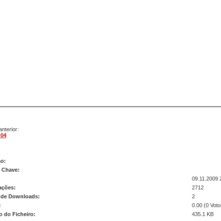
nterior:
 04
m 05
ão:
s Chave:
09.11.2009 
ações:
2712
de Downloads:
2
:
0.00 (0 Voto
 do Ficheiro:
435.1 KB