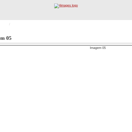
Rurais
/
Incêndio Castelo
Registo
Procura Avançada
em 05