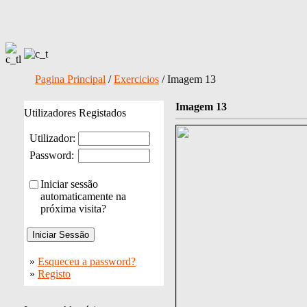
Pagina Principal
/
Exercicios
/ Imagem 13
Imagem 13
Utilizadores Registados
Utilizador:
Password:
Iniciar sessão
automaticamente na
próxima visita?
»
Esqueceu a password?
»
Registo