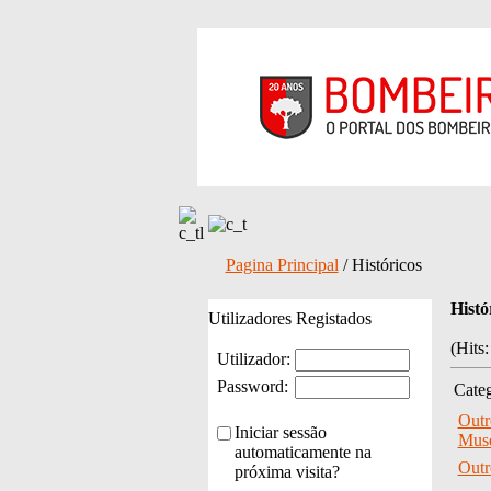
Pagina Principal
/ Históricos
Histó
Utilizadores Registados
(Hits
Utilizador:
Password:
Categ
Outr
Iniciar sessão
Muse
automaticamente na
Outr
próxima visita?