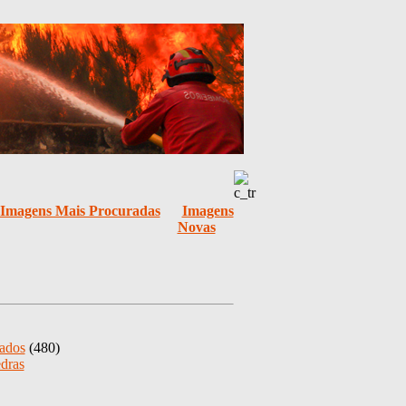
Imagens Mais Procuradas
Imagens
Novas
zados
(480)
edras