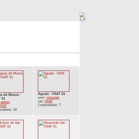
Imagens Mais Procuradas
Imagens Novas
Aguda - VSAT 01
s de Moura -
user:
nvicente
 01
cat:
VSAT
:
admin
Comentários: 7
VSAT
ntários: 18