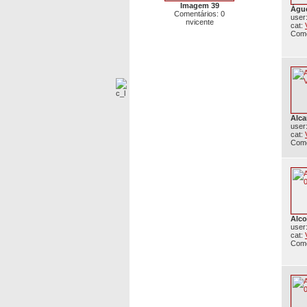
Imagem 39
Águe
Comentários: 0
user
nvicente
cat:
Come
Alca
user
cat:
Come
Alco
user
cat:
Come