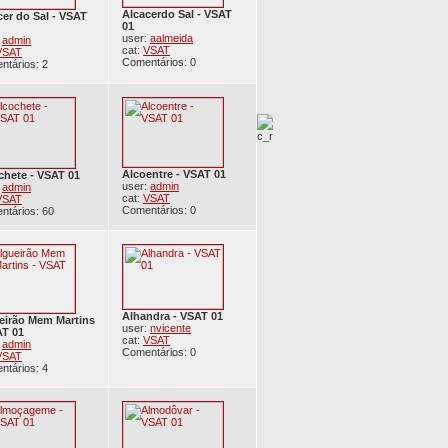
Alcacerdo Sal - VSAT
cer do Sal - VSAT
01
user:
aalmeida
:
admin
cat:
VSAT
VSAT
Comentários: 0
ntários: 2
Alcoentre - VSAT 01
chete - VSAT 01
user:
admin
:
admin
cat:
VSAT
VSAT
Comentários: 0
ntários: 60
Alhandra - VSAT 01
eirão Mem Martins
user:
nvicente
AT 01
cat:
VSAT
:
admin
Comentários: 0
VSAT
ntários: 4