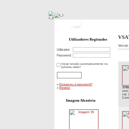
Pagina Principal
/
Meios Operacionais
/
Veículos T
Assistência
/ VSAT
VSA
Utilizadores Registados
Veículo
Utilizador:
Password:
Iniciar sessão automaticamente na
próxima visita?
»
Esqueceu a password?
3785
»
Registo
user
cat:
Come
Imagem Aleatória