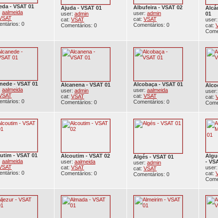
da - VSAT 01
Albufeira - VSAT 02
Ajuda - VSAT 01
Alcá
:
aalmeida
user:
admin
user:
admin
01
VSAT
cat:
VSAT
cat:
VSAT
user
ntários: 0
Comentários: 0
Comentários: 0
cat:
Come
nede - VSAT 01
Alcobaça - VSAT 01
Alcanena - VSAT 01
Alco
:
aalmeida
user:
aalmeida
user:
admin
user
VSAT
cat:
VSAT
cat:
VSAT
cat:
ntários: 0
Comentários: 0
Comentários: 0
Come
utim - VSAT 01
Alcoutim - VSAT 02
Algu
Algés - VSAT 01
:
aalmeida
user:
aalmeida
- VS
user:
admin
VSAT
cat:
VSAT
user
cat:
VSAT
ntários: 0
Comentários: 0
cat:
Comentários: 0
Come