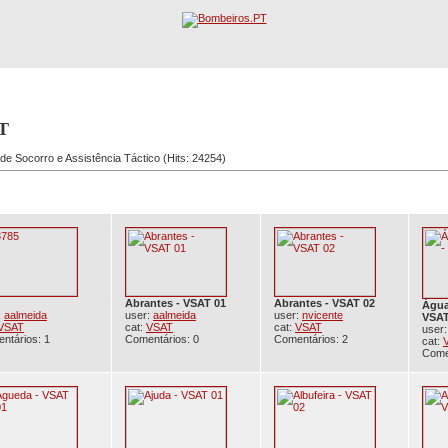
écnicos de Socorro e
Registo
Procura Avançada
T
 de Socorro e Assistência Táctico (Hits: 24254)
Abrantes - VSAT 01
Abrantes - VSAT 02
Água
:
aalmeida
user:
aalmeida
user:
nvicente
VSAT
VSAT
cat:
VSAT
cat:
VSAT
user
ntários: 1
Comentários: 0
Comentários: 2
cat:
Come