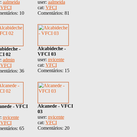
r:
aalmeida
user:
aalmeida
:
VFCI
cat:
VFCI
entários: 10
Comentários: 81
Alcabideche -
abideche -
VFCI 03
CI 02
user:
nvicente
r:
admin
cat:
VFCI
:
VFCI
Comentários: 15
entários: 36
Alcanede - VFCI
anede - VFCI
03
user:
nvicente
r:
nvicente
cat:
VFCI
:
VFCI
Comentários: 20
entários: 65