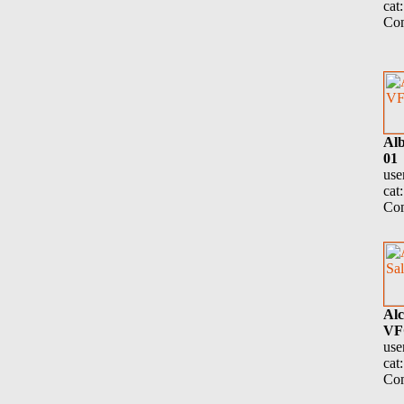
cat
Com
Alb
01
use
cat
Com
Alc
VF
use
cat
Com