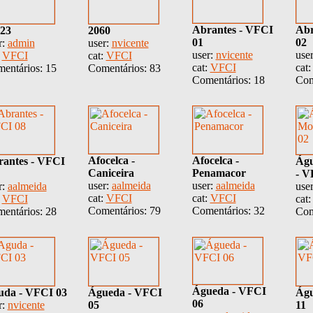
Abrantes - VFCI
Abr
23
2060
01
02
r:
admin
user:
nvicente
user:
nvicente
use
:
VFCI
cat:
VFCI
cat:
VFCI
cat
entários: 15
Comentários: 83
Comentários: 18
Com
Afocelca -
Afocelca -
antes - VFCI
Águ
Caniceira
Penamacor
- V
user:
aalmeida
user:
aalmeida
r:
aalmeida
use
cat:
VFCI
cat:
VFCI
:
VFCI
cat
Comentários: 79
Comentários: 32
entários: 28
Com
Águeda - VFCI
uda - VFCI 03
Águeda - VFCI
Águ
06
r:
nvicente
05
11