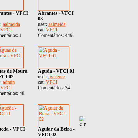
antes - VFCI
Abrantes - VFCI
03
r:
aalmeida
user:
aalmeida
:
VFCI
cat:
VFCI
entários: 1
Comentários: 449
as de Moura
Aguda - VFCI 01
FCI 02
user:
nvicente
r:
admin
cat:
VFCI
:
VFCI
Comentários: 34
entários: 48
eda - VFCI
Aguiar da Beira -
VFCI 02