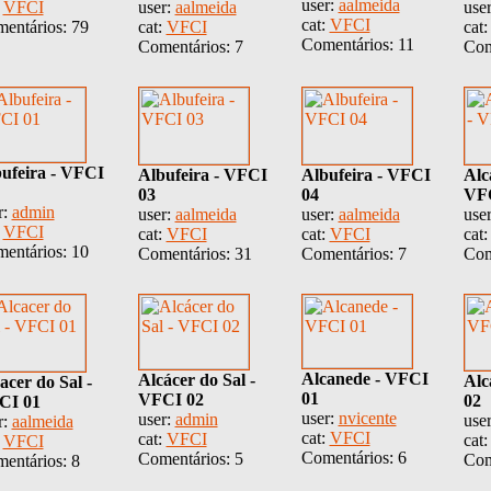
user:
aalmeida
:
VFCI
user:
aalmeida
use
cat:
VFCI
entários: 79
cat:
VFCI
cat
Comentários: 11
Comentários: 7
Com
ufeira - VFCI
Albufeira - VFCI
Albufeira - VFCI
Alc
03
04
VF
r:
admin
user:
aalmeida
user:
aalmeida
use
:
VFCI
cat:
VFCI
cat:
VFCI
cat
entários: 10
Comentários: 31
Comentários: 7
Com
Alcanede - VFCI
Alcácer do Sal -
Alc
acer do Sal -
01
VFCI 02
02
CI 01
user:
nvicente
user:
admin
use
r:
aalmeida
cat:
VFCI
cat:
VFCI
cat
:
VFCI
Comentários: 6
Comentários: 5
Com
entários: 8