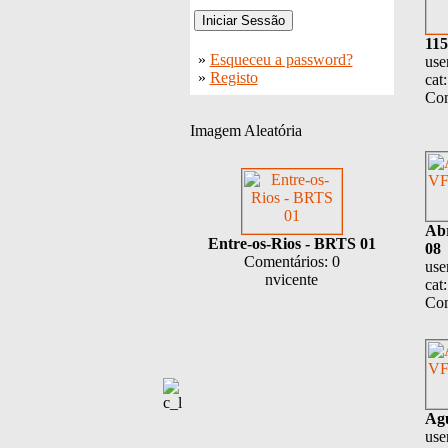
115
»
Esqueceu a password?
use
»
Registo
cat
Com
Imagem Aleatória
Abr
Entre-os-Rios - BRTS 01
08
Comentários: 0
use
nvicente
cat
Com
Ag
use