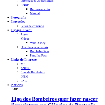
Informações Operacionais
RNBP
Recenseamento
Manual
Fotografia
Inovações
Guias de comando
Espaço Juvenil
Jogos
Videos
Walt Disney
Desenhos para colorir
Bombeiro Sam
Patrulha Pata
Links de Interesse
MAI
ANEPC
Liga de Bombeiros
INEM
ENB
Notícias
Atual
Liga dos Bombeiros quer fazer nascer