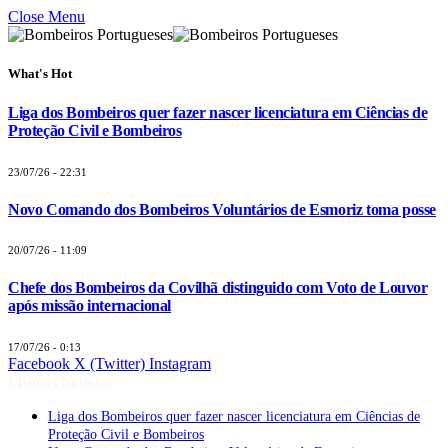
Close Menu
What's Hot
Liga dos Bombeiros quer fazer nascer licenciatura em Ciências de
Proteção Civil e Bombeiros
23/07/26 - 22:31
Novo Comando dos Bombeiros Voluntários de Esmoriz toma posse
20/07/26 - 11:09
Chefe dos Bombeiros da Covilhã distinguido com Voto de Louvor
após missão internacional
17/07/26 - 0:13
Facebook
X (Twitter)
Instagram
Últimas Notícias
Liga dos Bombeiros quer fazer nascer licenciatura em Ciências de
Proteção Civil e Bombeiros