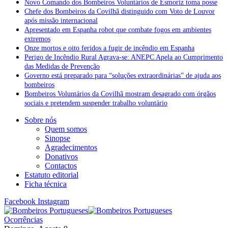
Novo Comando dos Bombeiros Voluntários de Esmoriz toma posse
Chefe dos Bombeiros da Covilhã distinguido com Voto de Louvor
após missão internacional
Apresentado em Espanha robot que combate fogos em ambientes
extremos
Onze mortos e oito feridos a fugir de incêndio em Espanha
Perigo de Incêndio Rural Agrava-se: ANEPC Apela ao Cumprimento
das Medidas de Prevenção
Governo está preparado para “soluções extraordinárias” de ajuda aos
bombeiros
Bombeiros Voluntários da Covilhã mostram desagrado com órgãos
sociais e pretendem suspender trabalho voluntário
Sobre nós
Quem somos
Sinopse
Agradecimentos
Donativos
Contactos
Estatuto editorial
Ficha técnica
Facebook
Instagram
Ocorrências