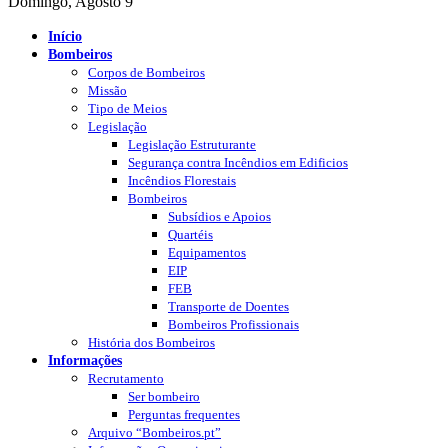
Domingo, Agosto 9
Início
Bombeiros
Corpos de Bombeiros
Missão
Tipo de Meios
Legislação
Legislação Estruturante
Segurança contra Incêndios em Edificios
Incêndios Florestais
Bombeiros
Subsídios e Apoios
Quartéis
Equipamentos
EIP
FEB
Transporte de Doentes
Bombeiros Profissionais
História dos Bombeiros
Informações
Recrutamento
Ser bombeiro
Perguntas frequentes
Arquivo “Bombeiros.pt”