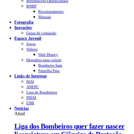
Informações Operacionais
RNBP
Recenseamento
Manual
Fotografia
Inovações
Guias de comando
Espaço Juvenil
Jogos
Videos
Walt Disney
Desenhos para colorir
Bombeiro Sam
Patrulha Pata
Links de Interesse
MAI
ANEPC
Liga de Bombeiros
INEM
ENB
Notícias
Atual
Liga dos Bombeiros quer fazer nascer