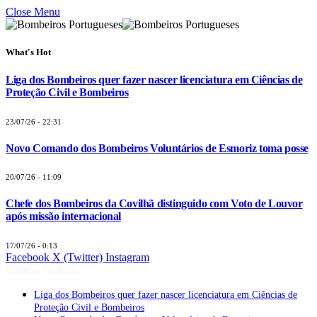
Close Menu
What's Hot
Liga dos Bombeiros quer fazer nascer licenciatura em Ciências de
Proteção Civil e Bombeiros
23/07/26 - 22:31
Novo Comando dos Bombeiros Voluntários de Esmoriz toma posse
20/07/26 - 11:09
Chefe dos Bombeiros da Covilhã distinguido com Voto de Louvor
após missão internacional
17/07/26 - 0:13
Facebook
X (Twitter)
Instagram
Últimas Notícias
Liga dos Bombeiros quer fazer nascer licenciatura em Ciências de
Proteção Civil e Bombeiros