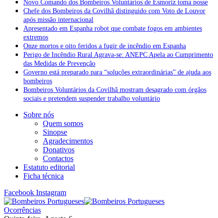
Novo Comando dos Bombeiros Voluntários de Esmoriz toma posse
Chefe dos Bombeiros da Covilhã distinguido com Voto de Louvor
após missão internacional
Apresentado em Espanha robot que combate fogos em ambientes
extremos
Onze mortos e oito feridos a fugir de incêndio em Espanha
Perigo de Incêndio Rural Agrava-se: ANEPC Apela ao Cumprimento
das Medidas de Prevenção
Governo está preparado para “soluções extraordinárias” de ajuda aos
bombeiros
Bombeiros Voluntários da Covilhã mostram desagrado com órgãos
sociais e pretendem suspender trabalho voluntário
Sobre nós
Quem somos
Sinopse
Agradecimentos
Donativos
Contactos
Estatuto editorial
Ficha técnica
Facebook
Instagram
Ocorrências