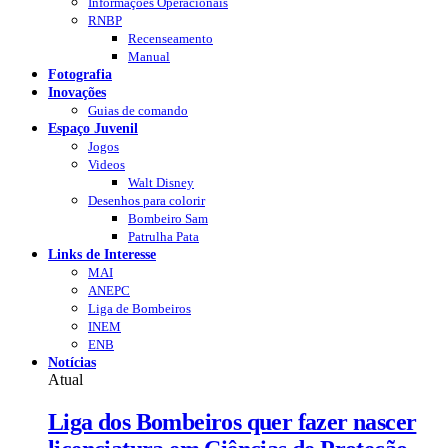
Informações Operacionais
RNBP
Recenseamento
Manual
Fotografia
Inovações
Guias de comando
Espaço Juvenil
Jogos
Videos
Walt Disney
Desenhos para colorir
Bombeiro Sam
Patrulha Pata
Links de Interesse
MAI
ANEPC
Liga de Bombeiros
INEM
ENB
Notícias
Atual
Liga dos Bombeiros quer fazer nascer