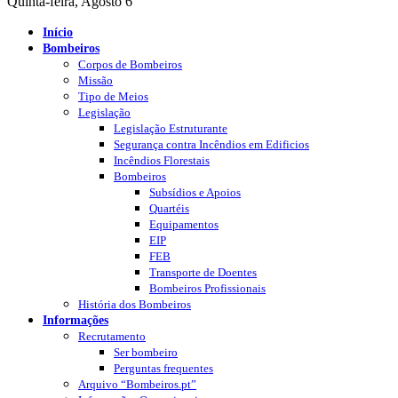
Quinta-feira, Agosto 6
Início
Bombeiros
Corpos de Bombeiros
Missão
Tipo de Meios
Legislação
Legislação Estruturante
Segurança contra Incêndios em Edificios
Incêndios Florestais
Bombeiros
Subsídios e Apoios
Quartéis
Equipamentos
EIP
FEB
Transporte de Doentes
Bombeiros Profissionais
História dos Bombeiros
Informações
Recrutamento
Ser bombeiro
Perguntas frequentes
Arquivo “Bombeiros.pt”