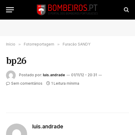
Início
»
Fotorreportagem
»
Furacão SANDY
bp26
Postado por:
luis.andrade
01/11/12 - 20:31
Sem comentários
1 Leitura mínima
luis.andrade