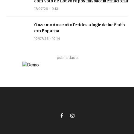
com Voto de Louvor após missão internacional
17/07/26 - 0:13
Onze mortos e oito feridos a fugir de incêndio
em Espanha
10/07/26 - 10:14
publicidade
Facebook
Instagram