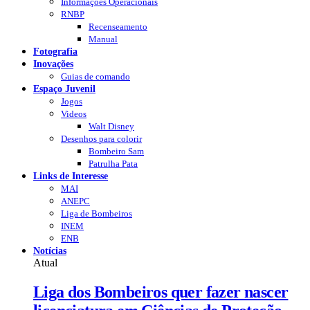
Informações Operacionais
RNBP
Recenseamento
Manual
Fotografia
Inovações
Guias de comando
Espaço Juvenil
Jogos
Videos
Walt Disney
Desenhos para colorir
Bombeiro Sam
Patrulha Pata
Links de Interesse
MAI
ANEPC
Liga de Bombeiros
INEM
ENB
Notícias
Atual
Liga dos Bombeiros quer fazer nascer