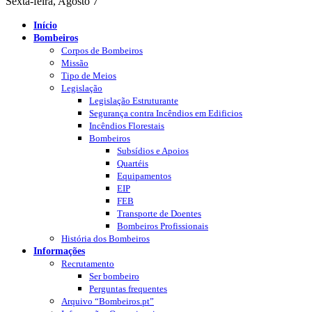
Sexta-feira, Agosto 7
Início
Bombeiros
Corpos de Bombeiros
Missão
Tipo de Meios
Legislação
Legislação Estruturante
Segurança contra Incêndios em Edificios
Incêndios Florestais
Bombeiros
Subsídios e Apoios
Quartéis
Equipamentos
EIP
FEB
Transporte de Doentes
Bombeiros Profissionais
História dos Bombeiros
Informações
Recrutamento
Ser bombeiro
Perguntas frequentes
Arquivo “Bombeiros.pt”