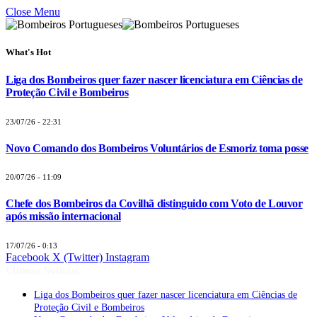
Close Menu
What's Hot
Liga dos Bombeiros quer fazer nascer licenciatura em Ciências de
Proteção Civil e Bombeiros
23/07/26 - 22:31
Novo Comando dos Bombeiros Voluntários de Esmoriz toma posse
20/07/26 - 11:09
Chefe dos Bombeiros da Covilhã distinguido com Voto de Louvor
após missão internacional
17/07/26 - 0:13
Facebook
X (Twitter)
Instagram
Últimas Notícias
Liga dos Bombeiros quer fazer nascer licenciatura em Ciências de
Proteção Civil e Bombeiros