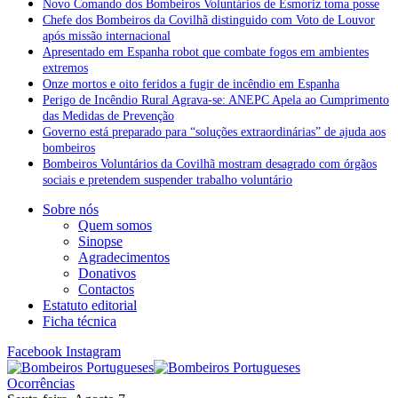
Novo Comando dos Bombeiros Voluntários de Esmoriz toma posse
Chefe dos Bombeiros da Covilhã distinguido com Voto de Louvor
após missão internacional
Apresentado em Espanha robot que combate fogos em ambientes
extremos
Onze mortos e oito feridos a fugir de incêndio em Espanha
Perigo de Incêndio Rural Agrava-se: ANEPC Apela ao Cumprimento
das Medidas de Prevenção
Governo está preparado para “soluções extraordinárias” de ajuda aos
bombeiros
Bombeiros Voluntários da Covilhã mostram desagrado com órgãos
sociais e pretendem suspender trabalho voluntário
Sobre nós
Quem somos
Sinopse
Agradecimentos
Donativos
Contactos
Estatuto editorial
Ficha técnica
Facebook
Instagram
Ocorrências