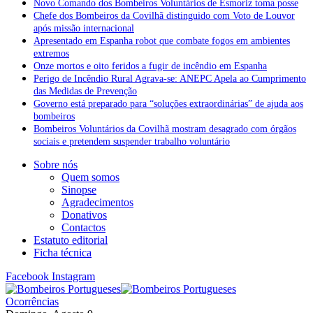
Novo Comando dos Bombeiros Voluntários de Esmoriz toma posse
Chefe dos Bombeiros da Covilhã distinguido com Voto de Louvor
após missão internacional
Apresentado em Espanha robot que combate fogos em ambientes
extremos
Onze mortos e oito feridos a fugir de incêndio em Espanha
Perigo de Incêndio Rural Agrava-se: ANEPC Apela ao Cumprimento
das Medidas de Prevenção
Governo está preparado para “soluções extraordinárias” de ajuda aos
bombeiros
Bombeiros Voluntários da Covilhã mostram desagrado com órgãos
sociais e pretendem suspender trabalho voluntário
Sobre nós
Quem somos
Sinopse
Agradecimentos
Donativos
Contactos
Estatuto editorial
Ficha técnica
Facebook
Instagram
Ocorrências