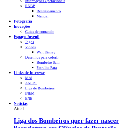
Informações Operacionais
RNBP
Recenseamento
Manual
Fotografia
Inovações
Guias de comando
Espaço Juvenil
Jogos
Videos
Walt Disney
Desenhos para colorir
Bombeiro Sam
Patrulha Pata
Links de Interesse
MAI
ANEPC
Liga de Bombeiros
INEM
ENB
Notícias
Atual
Liga dos Bombeiros quer fazer nascer