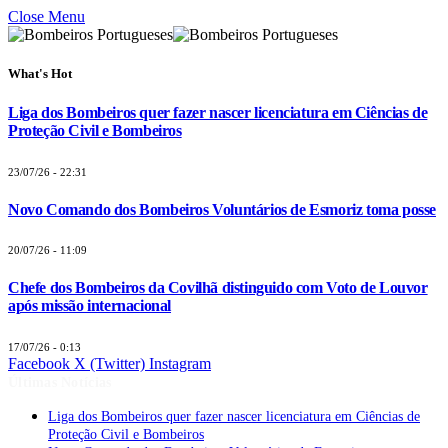
Close Menu
What's Hot
Liga dos Bombeiros quer fazer nascer licenciatura em Ciências de
Proteção Civil e Bombeiros
23/07/26 - 22:31
Novo Comando dos Bombeiros Voluntários de Esmoriz toma posse
20/07/26 - 11:09
Chefe dos Bombeiros da Covilhã distinguido com Voto de Louvor
após missão internacional
17/07/26 - 0:13
Facebook
X (Twitter)
Instagram
Últimas Notícias
Liga dos Bombeiros quer fazer nascer licenciatura em Ciências de
Proteção Civil e Bombeiros