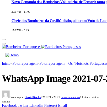
Novo Comando dos Bombeiros Voluntários de Esmoriz toma p
20/07/26 - 11:09
Chefe dos Bombeiros da Covilhã distinguido com Voto de Louv
17/07/26 - 0:13
Início
»
Fotorreportagem
»
Fotorreportagem – Os “Hotshots Portuguese
WhatsApp Image 2021-07-22
Postado por:
Daniel Rocha
22/07/21 - 20:21
Sem comentários
1 Leitura mínima
Partilhar
Facebook
Twitter
LinkedIn
Pinterest
Email