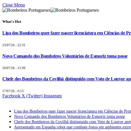
Close Menu
What's Hot
Liga dos Bombeiros quer fazer nascer licenciatura em Ciências de Pr
23/07/26 - 22:31
Novo Comando dos Bombeiros Voluntários de Esmoriz toma posse
20/07/26 - 11:09
Chefe dos Bombeiros da Covilhã distinguido com Voto de Louvor apó
17/07/26 - 0:13
Facebook
X (Twitter)
Instagram
Últimas Notícias
Liga dos Bombeiros quer fazer nascer licenciatura em Ciências de Pro
Novo Comando dos Bombeiros Voluntários de Esmoriz toma posse
Chefe dos Bombeiros da Covilhã distinguido com Voto de Louvor após
Apresentado em Espanha robot que combate fogos em ambientes extr