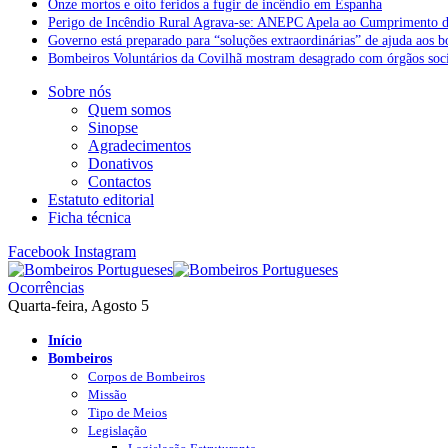
Onze mortos e oito feridos a fugir de incêndio em Espanha
Perigo de Incêndio Rural Agrava-se: ANEPC Apela ao Cumprimento d
Governo está preparado para “soluções extraordinárias” de ajuda aos 
Bombeiros Voluntários da Covilhã mostram desagrado com órgãos socia
Sobre nós
Quem somos
Sinopse
Agradecimentos
Donativos
Contactos
Estatuto editorial
Ficha técnica
Facebook
Instagram
Ocorrências
Quarta-feira, Agosto 5
Início
Bombeiros
Corpos de Bombeiros
Missão
Tipo de Meios
Legislação