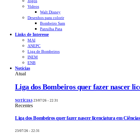
Jogos
Videos
Walt Disney
Desenhos para colorir
Bombeiro Sam
Patrulha Pata
Links de Interesse
MAI
ANEPC
Liga de Bombeiros
INEM
ENB
Notícias
Atual
Liga dos Bombeiros quer fazer nascer li
NOTÍCIAS
23/07/26 - 22:31
Recentes
Liga dos Bombeiros quer fazer nascer licenciatura em Ciências
23/07/26 - 22:31