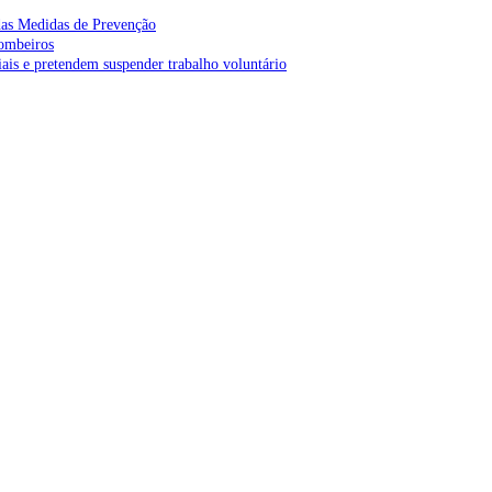
as Medidas de Prevenção
bombeiros
is e pretendem suspender trabalho voluntário