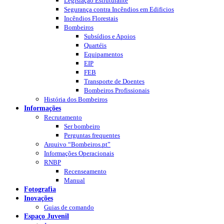
Legislação Estruturante
Segurança contra Incêndios em Edificios
Incêndios Florestais
Bombeiros
Subsídios e Apoios
Quartéis
Equipamentos
EIP
FEB
Transporte de Doentes
Bombeiros Profissionais
História dos Bombeiros
Informações
Recrutamento
Ser bombeiro
Perguntas frequentes
Arquivo “Bombeiros.pt”
Informações Operacionais
RNBP
Recenseamento
Manual
Fotografia
Inovações
Guias de comando
Espaço Juvenil