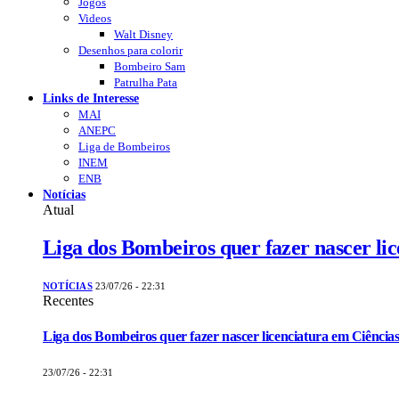
Jogos
Videos
Walt Disney
Desenhos para colorir
Bombeiro Sam
Patrulha Pata
Links de Interesse
MAI
ANEPC
Liga de Bombeiros
INEM
ENB
Notícias
Atual
Liga dos Bombeiros quer fazer nascer li
NOTÍCIAS
23/07/26 - 22:31
Recentes
Liga dos Bombeiros quer fazer nascer licenciatura em Ciências
23/07/26 - 22:31