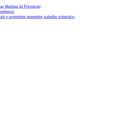
as Medidas de Prevenção
bombeiros
is e pretendem suspender trabalho voluntário