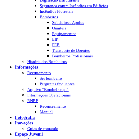
Legislação Estruturante
Segurança contra Incêndios em Edificios
Incêndios Florestais
Bombeiros
Subsídios e Apoios
Quartéis
Equipamentos
EIP
FEB
Transporte de Doentes
Bombeiros Profissionais
História dos Bombeiros
Informações
Recrutamento
Ser bombeiro
Perguntas frequentes
Arquivo “Bombeiros.pt”
Informações Operacionais
RNBP
Recenseamento
Manual
Fotografia
Inovações
Guias de comando
Espaço Juvenil