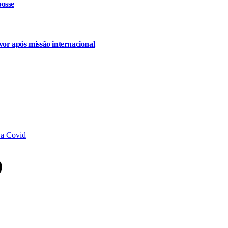
osse
or após missão internacional
 a Covid
9