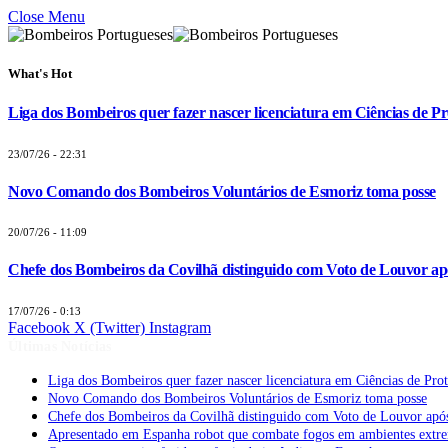
Close Menu
What's Hot
Liga dos Bombeiros quer fazer nascer licenciatura em Ciências de Pr
23/07/26 - 22:31
Novo Comando dos Bombeiros Voluntários de Esmoriz toma posse
20/07/26 - 11:09
Chefe dos Bombeiros da Covilhã distinguido com Voto de Louvor apó
17/07/26 - 0:13
Facebook
X (Twitter)
Instagram
Últimas Notícias
Liga dos Bombeiros quer fazer nascer licenciatura em Ciências de Pro
Novo Comando dos Bombeiros Voluntários de Esmoriz toma posse
Chefe dos Bombeiros da Covilhã distinguido com Voto de Louvor após
Apresentado em Espanha robot que combate fogos em ambientes extr