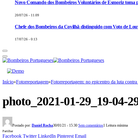
Novo Comando dos Bombeiros Voluntários de Esmoriz toma p
20/07/26 - 11:09
Chefe dos Bombeiros da Covilhã distinguido com Voto de Louv
17/07/26 - 0:13
Início
»
Fotorreportagem
»
Fotorreportagem: no epicentro da luta contra
photo_2021-01-29_19-04-2
Postado por:
Daniel Rocha
30/01/21 - 15:30
Sem comentários
1 Leitura mínima
Partilhar
Facebook
Twitter
LinkedIn
Pinterest
Email