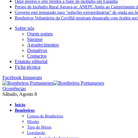
Onze mortos e oito feridos a fugir de incêndio em Espanha
Perigo de Incêndio Rural Agrava-se: ANEPC Apela ao Cumprimento d
Governo está preparado para “soluções extraordinárias” de ajuda aos 
Bombeiros Voluntários da Covilhã mostram desagrado com órgãos socia
Sobre nós
Quem somos
Sinopse
Agradecimentos
Donativos
Contactos
Estatuto editorial
Ficha técnica
Facebook
Instagram
Ocorrências
Sábado, Agosto 8
Início
Bombeiros
Corpos de Bombeiros
Missão
Tipo de Meios
Legislação