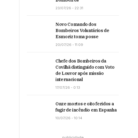
Bombeiros
23/07/26 - 22:31
Novo Comando dos
Bombeiros Voluntários de
Esmoriz toma posse
20/07/26 - 11:09
Chefe dos Bombeiros da
Covilhã distinguido com Voto
de Louvor após missão
internacional
17/07/26 - 0:13
Onze mortos e oito feridos a
fugir de incêndio em Espanha
10/07/26 - 10:14
publicidade