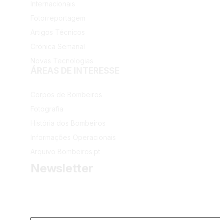
Internacionais
Fotorreportagem
Artigos Técnicos
Crónica Semanal
Novas Tecnologias
ÁREAS DE INTERESSE
Corpos de Bombeiros
Fotografia
História dos Bombeiros
Informações Operacionais
Arquivo Bombeiros.pt
Newsletter
Receba as últimas informações do portal dos Bombeiros 
Email