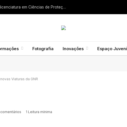
Liga dos Bombeiros quer fazer nascer licenciatura em Ciências de Proteção Civil e Bombeiros
ormações
Fotografia
Inovações
Espaço Juveni
 novas Viaturas da GNR
comentários
1 Leitura mínima