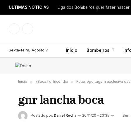
ÚLTIMAS NOTÍCIAS
Facebook
Instagram
Sexta-feira, Agosto 7
Início
Bombeiros
Inf
Início
»
«Boca» d' Incêndio
»
Fotorreportagem exclusiva das
gnr lancha boca
Postado por:
Daniel Rocha
26/11/20 - 23:35
Sem 