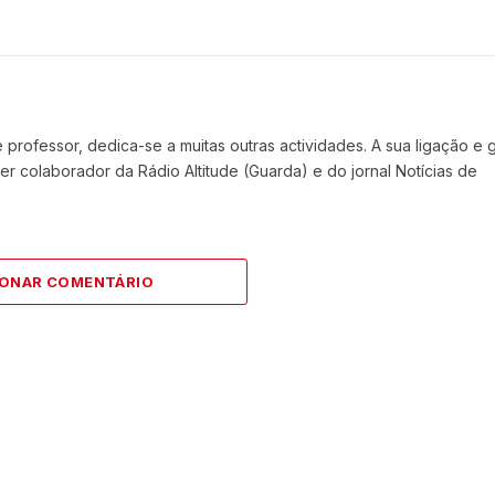
Website
Faceboo
X
(Twit
professor, dedica-se a muitas outras actividades. A sua ligação e 
r colaborador da Rádio Altitude (Guarda) e do jornal Notícias de
IONAR COMENTÁRIO