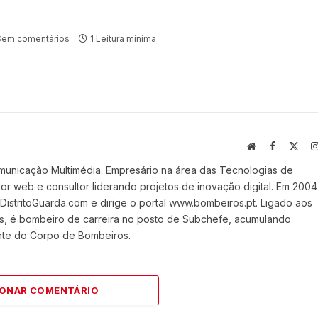
Sem comentários
1 Leitura mínima
Website
Facebook
X
(Twi
municação Multimédia. Empresário na área das Tecnologias de
 web e consultor liderando projetos de inovação digital. Em 2004
stritoGuarda.com e dirige o portal www.bombeiros.pt. Ligado aos
s, é bombeiro de carreira no posto de Subchefe, acumulando
nte do Corpo de Bombeiros.
IONAR COMENTÁRIO