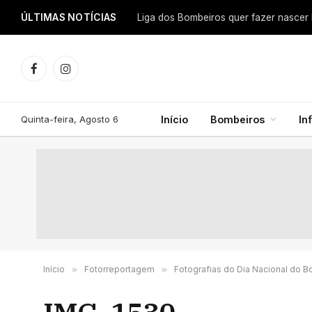
ÚLTIMAS NOTÍCIAS
Facebook
Instagram
Quinta-feira, Agosto 6
Início
Bombeiros
In
Início
»
Fotorreportagem
»
Fotografias do Dia Nacional do 