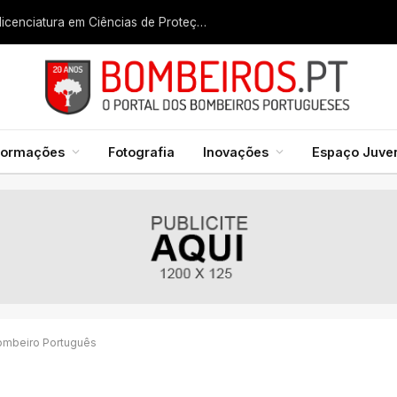
Liga dos Bombeiros quer fazer nascer licenciatura em Ciências de Proteção Civil e Bombeiros
formações
Fotografia
Inovações
Espaço Juven
Bombeiro Português