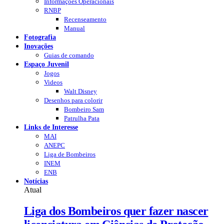
Informações Operacionais
RNBP
Recenseamento
Manual
Fotografia
Inovações
Guias de comando
Espaço Juvenil
Jogos
Videos
Walt Disney
Desenhos para colorir
Bombeiro Sam
Patrulha Pata
Links de Interesse
MAI
ANEPC
Liga de Bombeiros
INEM
ENB
Notícias
Atual
Liga dos Bombeiros quer fazer nascer