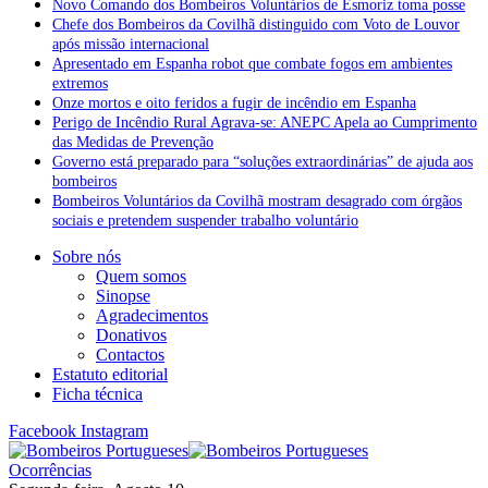
Novo Comando dos Bombeiros Voluntários de Esmoriz toma posse
Chefe dos Bombeiros da Covilhã distinguido com Voto de Louvor
após missão internacional
Apresentado em Espanha robot que combate fogos em ambientes
extremos
Onze mortos e oito feridos a fugir de incêndio em Espanha
Perigo de Incêndio Rural Agrava-se: ANEPC Apela ao Cumprimento
das Medidas de Prevenção
Governo está preparado para “soluções extraordinárias” de ajuda aos
bombeiros
Bombeiros Voluntários da Covilhã mostram desagrado com órgãos
sociais e pretendem suspender trabalho voluntário
Sobre nós
Quem somos
Sinopse
Agradecimentos
Donativos
Contactos
Estatuto editorial
Ficha técnica
Facebook
Instagram
Ocorrências