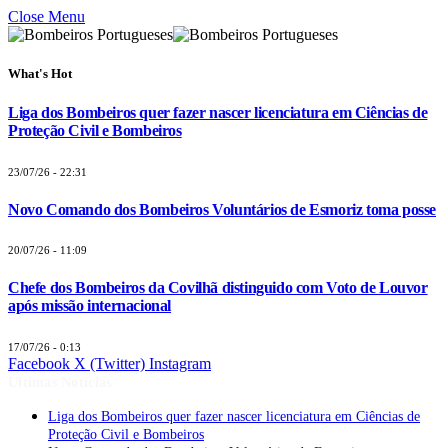
Close Menu
What's Hot
Liga dos Bombeiros quer fazer nascer licenciatura em Ciências de
Proteção Civil e Bombeiros
23/07/26 - 22:31
Novo Comando dos Bombeiros Voluntários de Esmoriz toma posse
20/07/26 - 11:09
Chefe dos Bombeiros da Covilhã distinguido com Voto de Louvor
após missão internacional
17/07/26 - 0:13
Facebook
X (Twitter)
Instagram
Últimas Notícias
Liga dos Bombeiros quer fazer nascer licenciatura em Ciências de
Proteção Civil e Bombeiros