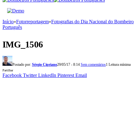
Início
»
Fotorreportagem
»
Fotografias do Dia Nacional do Bombeiro
Português
IMG_1506
Postado por:
Sérgio Cipriano
29/05/17 - 8:14
Sem comentários
1 Leitura mínima
Partilhar
Facebook
Twitter
LinkedIn
Pinterest
Email