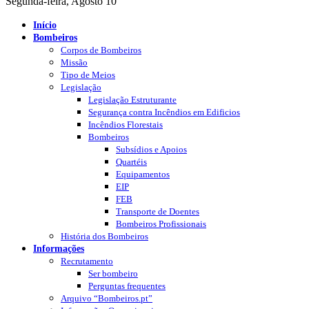
Segunda-feira, Agosto 10
Início
Bombeiros
Corpos de Bombeiros
Missão
Tipo de Meios
Legislação
Legislação Estruturante
Segurança contra Incêndios em Edificios
Incêndios Florestais
Bombeiros
Subsídios e Apoios
Quartéis
Equipamentos
EIP
FEB
Transporte de Doentes
Bombeiros Profissionais
História dos Bombeiros
Informações
Recrutamento
Ser bombeiro
Perguntas frequentes
Arquivo “Bombeiros.pt”