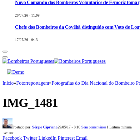
Novo Comando dos Bombeiros Voluntários de Esmoriz toma p
20/07/26 - 11:09
Chefe dos Bombeiros da Covilhã distinguido com Voto de Louv
17/07/26 - 0:13
Início
»
Fotorreportagem
»
Fotografias do Dia Nacional do Bombeiro P
IMG_1481
Postado por:
Sérgio Cipriano
29/05/17 - 8:10
Sem comentários
1 Leitura mínima
Partilhar
Facebook
Twitter
LinkedIn
Pinterest
Email