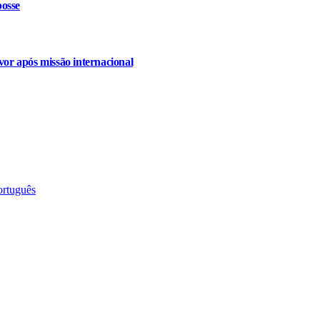
osse
or após missão internacional
ortuguês