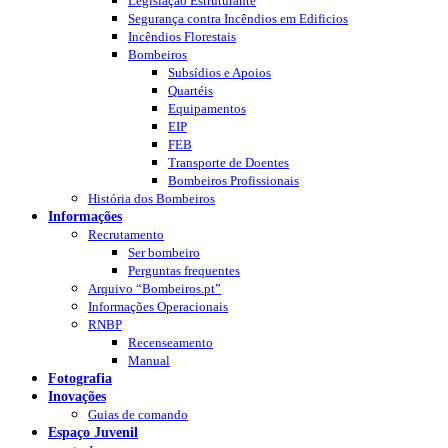
Legislação Estruturante
Segurança contra Incêndios em Edificios
Incêndios Florestais
Bombeiros
Subsídios e Apoios
Quartéis
Equipamentos
EIP
FEB
Transporte de Doentes
Bombeiros Profissionais
História dos Bombeiros
Informações
Recrutamento
Ser bombeiro
Perguntas frequentes
Arquivo “Bombeiros.pt”
Informações Operacionais
RNBP
Recenseamento
Manual
Fotografia
Inovações
Guias de comando
Espaço Juvenil