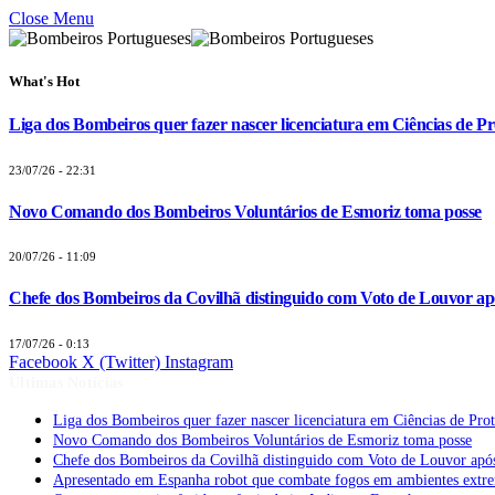
Close Menu
What's Hot
Liga dos Bombeiros quer fazer nascer licenciatura em Ciências de Pr
23/07/26 - 22:31
Novo Comando dos Bombeiros Voluntários de Esmoriz toma posse
20/07/26 - 11:09
Chefe dos Bombeiros da Covilhã distinguido com Voto de Louvor apó
17/07/26 - 0:13
Facebook
X (Twitter)
Instagram
Últimas Notícias
Liga dos Bombeiros quer fazer nascer licenciatura em Ciências de Pro
Novo Comando dos Bombeiros Voluntários de Esmoriz toma posse
Chefe dos Bombeiros da Covilhã distinguido com Voto de Louvor após
Apresentado em Espanha robot que combate fogos em ambientes extr