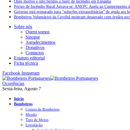
Onze mortos e oito feridos a fugir de incêndio em Espanha
Perigo de Incêndio Rural Agrava-se: ANEPC Apela ao Cumprimento d
Governo está preparado para “soluções extraordinárias” de ajuda aos 
Bombeiros Voluntários da Covilhã mostram desagrado com órgãos socia
Sobre nós
Quem somos
Sinopse
Agradecimentos
Donativos
Contactos
Estatuto editorial
Ficha técnica
Facebook
Instagram
Ocorrências
Sexta-feira, Agosto 7
Início
Bombeiros
Corpos de Bombeiros
Missão
Tipo de Meios
Legislação