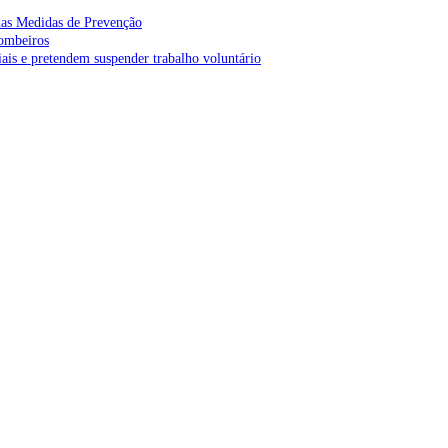
as Medidas de Prevenção
bombeiros
is e pretendem suspender trabalho voluntário