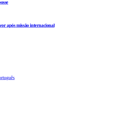
osse
or após missão internacional
ortuguês