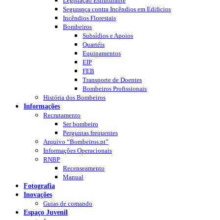
Legislação Estruturante
Segurança contra Incêndios em Edificios
Incêndios Florestais
Bombeiros
Subsídios e Apoios
Quartéis
Equipamentos
EIP
FEB
Transporte de Doentes
Bombeiros Profissionais
História dos Bombeiros
Informações
Recrutamento
Ser bombeiro
Perguntas frequentes
Arquivo “Bombeiros.pt”
Informações Operacionais
RNBP
Recenseamento
Manual
Fotografia
Inovações
Guias de comando
Espaço Juvenil