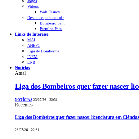
Jogos
Videos
Walt Disney
Desenhos para colorir
Bombeiro Sam
Patrulha Pata
Links de Interesse
MAI
ANEPC
Liga de Bombeiros
INEM
ENB
Notícias
Atual
Liga dos Bombeiros quer fazer nascer li
NOTÍCIAS
23/07/26 - 22:31
Recentes
Liga dos Bombeiros quer fazer nascer licenciatura em Ciências
23/07/26 - 22:31