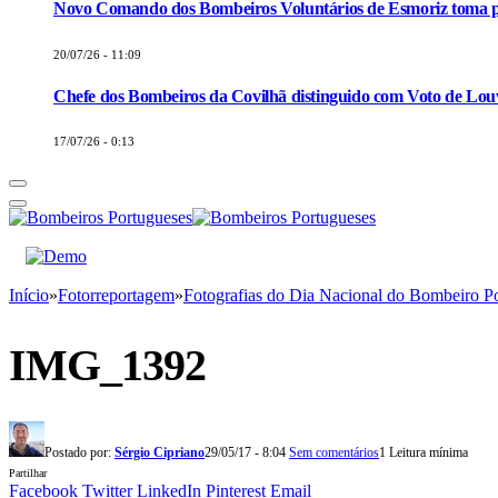
Novo Comando dos Bombeiros Voluntários de Esmoriz toma p
20/07/26 - 11:09
Chefe dos Bombeiros da Covilhã distinguido com Voto de Louv
17/07/26 - 0:13
Início
»
Fotorreportagem
»
Fotografias do Dia Nacional do Bombeiro P
IMG_1392
Postado por:
Sérgio Cipriano
29/05/17 - 8:04
Sem comentários
1 Leitura mínima
Partilhar
Facebook
Twitter
LinkedIn
Pinterest
Email