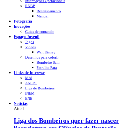
Informações Operacionais
RNBP
Recenseamento
Manual
Fotografia
Inovações
Guias de comando
Espaço Juvenil
Jogos
Videos
Walt Disney
Desenhos para colorir
Bombeiro Sam
Patrulha Pata
Links de Interesse
MAI
ANEPC
Liga de Bombeiros
INEM
ENB
Notícias
Atual
Liga dos Bombeiros quer fazer nascer