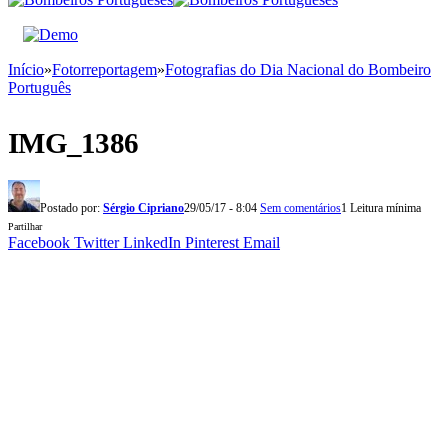
Início
»
Fotorreportagem
»
Fotografias do Dia Nacional do Bombeiro
Português
IMG_1386
Postado por:
Sérgio Cipriano
29/05/17 - 8:04
Sem comentários
1 Leitura mínima
Partilhar
Facebook
Twitter
LinkedIn
Pinterest
Email