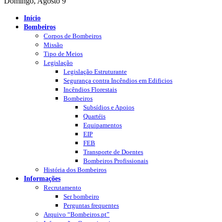
Domingo, Agosto 9
Início
Bombeiros
Corpos de Bombeiros
Missão
Tipo de Meios
Legislação
Legislação Estruturante
Segurança contra Incêndios em Edificios
Incêndios Florestais
Bombeiros
Subsídios e Apoios
Quartéis
Equipamentos
EIP
FEB
Transporte de Doentes
Bombeiros Profissionais
História dos Bombeiros
Informações
Recrutamento
Ser bombeiro
Perguntas frequentes
Arquivo “Bombeiros.pt”