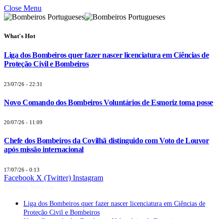
Close Menu
What's Hot
Liga dos Bombeiros quer fazer nascer licenciatura em Ciências de
Proteção Civil e Bombeiros
23/07/26 - 22:31
Novo Comando dos Bombeiros Voluntários de Esmoriz toma posse
20/07/26 - 11:09
Chefe dos Bombeiros da Covilhã distinguido com Voto de Louvor
após missão internacional
17/07/26 - 0:13
Facebook
X (Twitter)
Instagram
Últimas Notícias
Liga dos Bombeiros quer fazer nascer licenciatura em Ciências de
Proteção Civil e Bombeiros