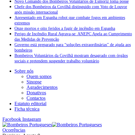
Novo Comando dos Bombeiros Voluntários de Esmoriz toma posse
Chefe dos Bombeiros da Covilhã distinguido com Voto de Louvor
após missão internacional
Apresentado em Espanha robot que combate fogos em ambientes
extremos
Onze mortos e oito feridos a fugir de incêndio em Espanha
Perigo de Incêndio Rural Agrava-se: ANEPC Apela ao Cumprimento
das Medidas de Prevenção
Governo está preparado para “soluções extraordinárias” de ajuda aos
bombeiros
Bombeiros Voluntários da Covilhã mostram desagrado com órgãos
sociais e pretendem suspender trabalho voluntário
Sobre nós
Quem somos
Sinopse
Agradecimentos
Donativos
Contactos
Estatuto editorial
Ficha técnica
Facebook
Instagram
Ocorrências