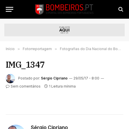
Início
»
Fotorreportagem
»
Fotografias do Dia Nacional do Bombeiro Português
IMG_1347
Postado por:
Sérgio Cipriano
29/05/17 - 8:00
Sem comentários
1 Leitura mínima
Sérgio Cipriano