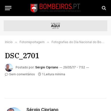
Início
»
Fotorreportagem
»
Fotografias do Dia Nacional do Bombeiro Português
DSC_2701
Postado por:
Sérgio Cipriano
29/05/17 - 7:52
Sem comentários
1 Leitura mínima
Sérgio Cipriano