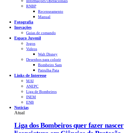
Informações Operacionais
RNBP
Recenseamento
Manual
Fotografia
Inovações
Guias de comando
Espaço Juvenil
Jogos
Videos
Walt Disney
Desenhos para colorir
Bombeiro Sam
Patrulha Pata
Links de Interesse
MAI
ANEPC
Liga de Bombeiros
INEM
ENB
Notícias
Atual
Liga dos Bombeiros quer fazer nascer