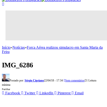
Início
»
Notícias
»
Força Aérea realizou simulacro em Santa Maria da
Feira
IMG_6286
Postado por:
Sérgio Cipriano
22/04/18 - 17:34
Sem comentários
1 Leitura
mínima
Partilhar
Facebook
Twitter
LinkedIn
Pinterest
Email