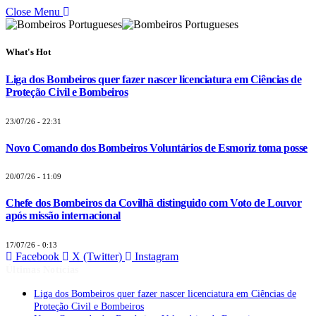
Close Menu
What's Hot
Liga dos Bombeiros quer fazer nascer licenciatura em Ciências de
Proteção Civil e Bombeiros
23/07/26 - 22:31
Novo Comando dos Bombeiros Voluntários de Esmoriz toma posse
20/07/26 - 11:09
Chefe dos Bombeiros da Covilhã distinguido com Voto de Louvor
após missão internacional
17/07/26 - 0:13
Facebook
X (Twitter)
Instagram
Últimas Notícias
Liga dos Bombeiros quer fazer nascer licenciatura em Ciências de
Proteção Civil e Bombeiros