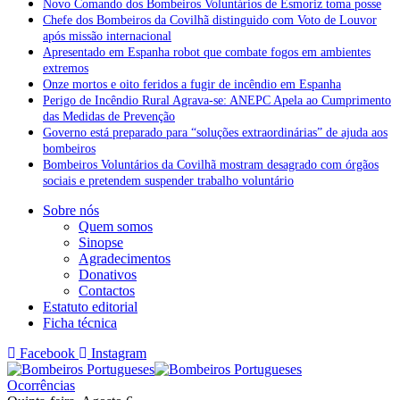
Novo Comando dos Bombeiros Voluntários de Esmoriz toma posse
Chefe dos Bombeiros da Covilhã distinguido com Voto de Louvor
após missão internacional
Apresentado em Espanha robot que combate fogos em ambientes
extremos
Onze mortos e oito feridos a fugir de incêndio em Espanha
Perigo de Incêndio Rural Agrava-se: ANEPC Apela ao Cumprimento
das Medidas de Prevenção
Governo está preparado para “soluções extraordinárias” de ajuda aos
bombeiros
Bombeiros Voluntários da Covilhã mostram desagrado com órgãos
sociais e pretendem suspender trabalho voluntário
Sobre nós
Quem somos
Sinopse
Agradecimentos
Donativos
Contactos
Estatuto editorial
Ficha técnica
Facebook
Instagram
Ocorrências