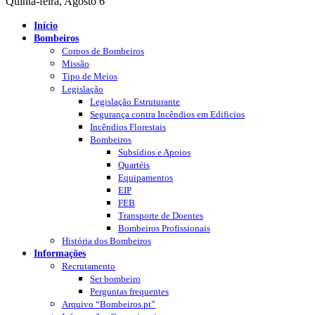
Quinta-feira, Agosto 6
Início
Bombeiros
Corpos de Bombeiros
Missão
Tipo de Meios
Legislação
Legislação Estruturante
Segurança contra Incêndios em Edificios
Incêndios Florestais
Bombeiros
Subsídios e Apoios
Quartéis
Equipamentos
EIP
FEB
Transporte de Doentes
Bombeiros Profissionais
História dos Bombeiros
Informações
Recrutamento
Ser bombeiro
Perguntas frequentes
Arquivo “Bombeiros.pt”