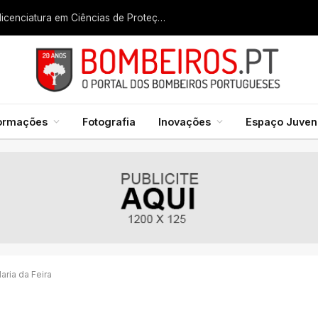
Liga dos Bombeiros quer fazer nascer licenciatura em Ciências de Proteção Civil e Bombeiros
formações
Fotografia
Inovações
Espaço Juveni
aria da Feira