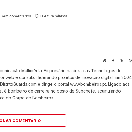
Sem comentários
1 Leitura mínima
Website
Facebook
X
(Twi
municação Multimédia. Empresário na área das Tecnologias de
 web e consultor liderando projetos de inovação digital. Em 2004
stritoGuarda.com e dirige o portal www.bombeiros.pt. Ligado aos
s, é bombeiro de carreira no posto de Subchefe, acumulando
nte do Corpo de Bombeiros.
IONAR COMENTÁRIO