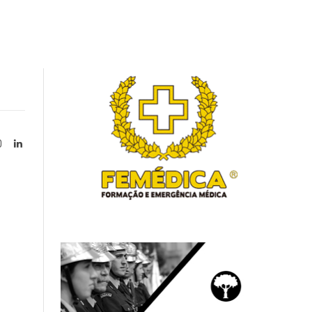
Instagram
LinkedIn
tter)