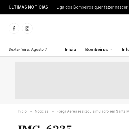
ÚLTIMAS NOTÍCIAS
Facebook
Instagram
Sexta-feira, Agosto 7
Início
Bombeiros
In
Início
»
Notícias
»
Força Aérea realizou simulacro em Santa M