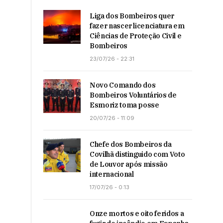
Liga dos Bombeiros quer
fazer nascer licenciatura em
Ciências de Proteção Civil e
Bombeiros
23/07/26 - 22:31
Novo Comando dos
Bombeiros Voluntários de
Esmoriz toma posse
20/07/26 - 11:09
Chefe dos Bombeiros da
Covilhã distinguido com Voto
de Louvor após missão
internacional
17/07/26 - 0:13
Onze mortos e oito feridos a