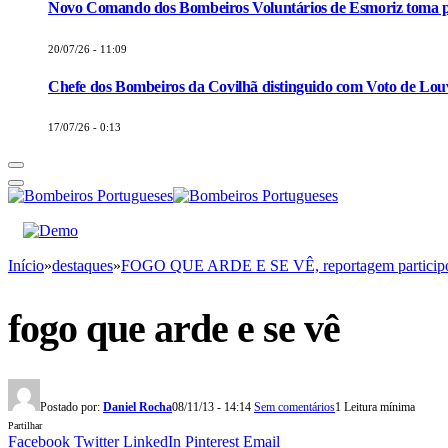
Novo Comando dos Bombeiros Voluntários de Esmoriz toma p
20/07/26 - 11:09
Chefe dos Bombeiros da Covilhã distinguido com Voto de Louv
17/07/26 - 0:13
Início
»
destaques
»
FOGO QUE ARDE E SE VÊ, reportagem participo
fogo que arde e se vê
Postado por:
Daniel Rocha
08/11/13 - 14:14
Sem comentários
1 Leitura mínima
Partilhar
Facebook
Twitter
LinkedIn
Pinterest
Email