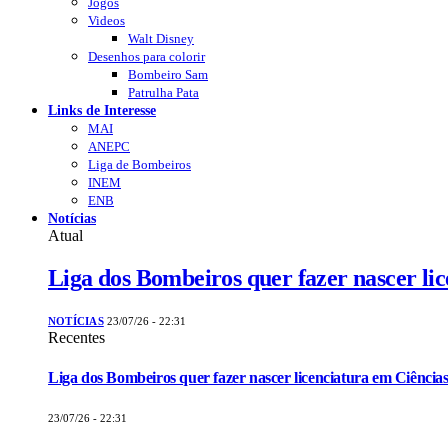
Jogos
Videos
Walt Disney
Desenhos para colorir
Bombeiro Sam
Patrulha Pata
Links de Interesse
MAI
ANEPC
Liga de Bombeiros
INEM
ENB
Notícias
Atual
Liga dos Bombeiros quer fazer nascer li
NOTÍCIAS
23/07/26 - 22:31
Recentes
Liga dos Bombeiros quer fazer nascer licenciatura em Ciências
23/07/26 - 22:31