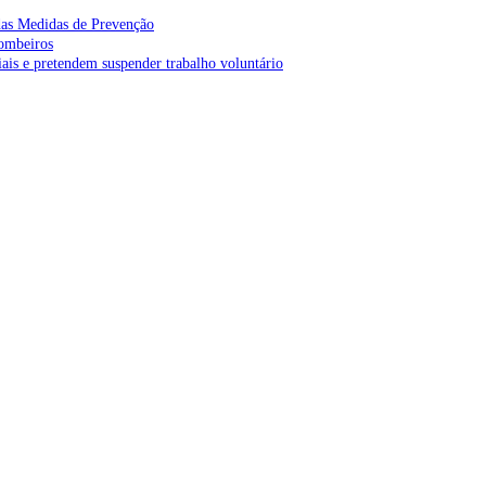
as Medidas de Prevenção
bombeiros
is e pretendem suspender trabalho voluntário