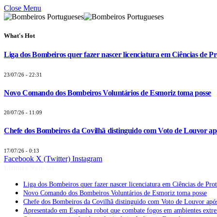
Close Menu
What's Hot
Liga dos Bombeiros quer fazer nascer licenciatura em Ciências de Pr
23/07/26 - 22:31
Novo Comando dos Bombeiros Voluntários de Esmoriz toma posse
20/07/26 - 11:09
Chefe dos Bombeiros da Covilhã distinguido com Voto de Louvor apó
17/07/26 - 0:13
Facebook
X (Twitter)
Instagram
Últimas Notícias
Liga dos Bombeiros quer fazer nascer licenciatura em Ciências de Pro
Novo Comando dos Bombeiros Voluntários de Esmoriz toma posse
Chefe dos Bombeiros da Covilhã distinguido com Voto de Louvor após
Apresentado em Espanha robot que combate fogos em ambientes extr