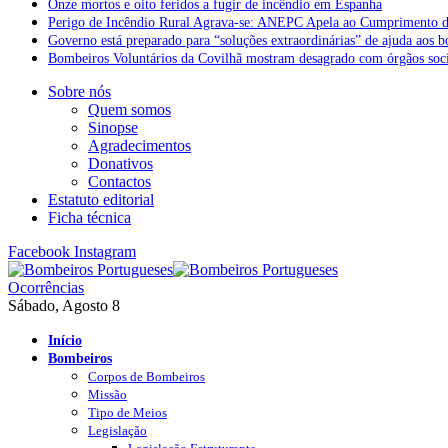
Onze mortos e oito feridos a fugir de incêndio em Espanha
Perigo de Incêndio Rural Agrava-se: ANEPC Apela ao Cumprimento d
Governo está preparado para “soluções extraordinárias” de ajuda aos 
Bombeiros Voluntários da Covilhã mostram desagrado com órgãos socia
Sobre nós
Quem somos
Sinopse
Agradecimentos
Donativos
Contactos
Estatuto editorial
Ficha técnica
Facebook
Instagram
Ocorrências
Sábado, Agosto 8
Início
Bombeiros
Corpos de Bombeiros
Missão
Tipo de Meios
Legislação