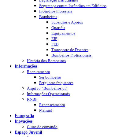
Legislação Estruturante
Segurança contra Incêndios em Edificios
Incêndios Florestais
Bombeiros
Subsídios e Apoios
Quartéis
Equipamentos
EIP
FEB
Transporte de Doentes
Bombeiros Profissionais
História dos Bombeiros
Informações
Recrutamento
Ser bombeiro
Perguntas frequentes
Arquivo “Bombeiros.pt”
Informações Operacionais
RNBP
Recenseamento
Manual
Fotografia
Inovações
Guias de comando
Espaço Juvenil