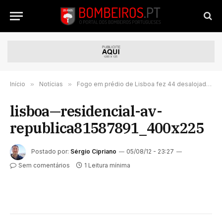
Início
»
Notícias
»
Fogo em prédio de Lisboa fez 44 desalojados
lisboa—residencial-av-
republica81587891_400x225
Postado por:
Sérgio Cipriano
05/08/12 - 23:27
Sem comentários
1 Leitura mínima