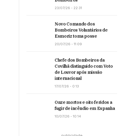
Bombeiros
23/07/26 - 22:31
Novo Comando dos
Bombeiros Voluntários de
Esmoriz toma posse
20/07/26 - 11:09
Chefe dos Bombeiros da
Covilhã distinguido com Voto
de Louvor após missão
internacional
17/07/26 - 0:13
Onze mortos e oito feridos a
fugir de incêndio em Espanha
10/07/26 - 10:14
publicidade