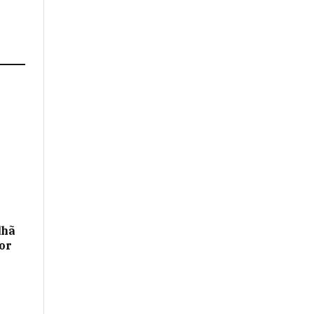
lhã
or