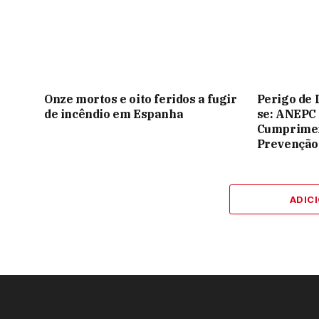
Onze mortos e oito feridos a fugir
Perigo de 
de incêndio em Espanha
se: ANEPC
Cumprimen
Prevenção
ADIC