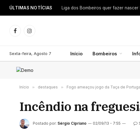
ÚLTIMAS NOTÍCIAS
Facebook
Instagram
Sexta-feira, Agosto 7
Início
Bombeiros
In
Início
»
destaques
»
Fogo ameaçou jogo da Taça de Portuga
Incêndio na fregues
Postado por:
Sérgio Cipriano
02/09/13 - 7:55