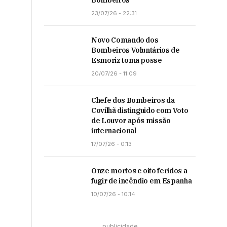
Bombeiros
23/07/26 - 22:31
Novo Comando dos
Bombeiros Voluntários de
Esmoriz toma posse
20/07/26 - 11:09
Chefe dos Bombeiros da
Covilhã distinguido com Voto
de Louvor após missão
internacional
17/07/26 - 0:13
Onze mortos e oito feridos a
fugir de incêndio em Espanha
10/07/26 - 10:14
publicidade