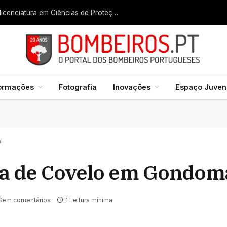
Liga dos Bombeiros quer fazer nascer licenciatura em Ciências de Proteção Civil e Bombeiros
formações
Fotografia
Inovações
Espaço Juveni
l
ia de Covelo em Gondom
Sem comentários
1 Leitura mínima