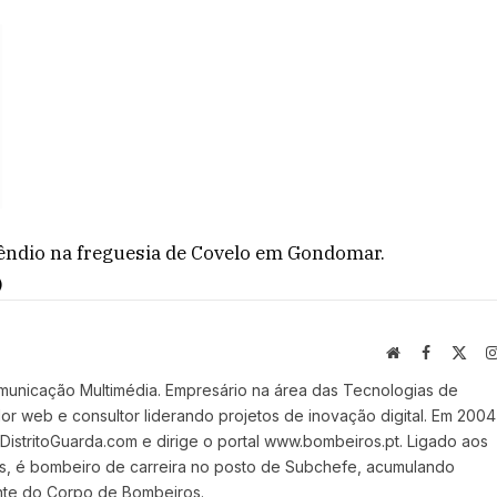
cêndio na freguesia de Covelo em Gondomar.
)
Website
Facebook
X
(Twi
municação Multimédia. Empresário na área das Tecnologias de
 web e consultor liderando projetos de inovação digital. Em 2004
stritoGuarda.com e dirige o portal www.bombeiros.pt. Ligado aos
s, é bombeiro de carreira no posto de Subchefe, acumulando
nte do Corpo de Bombeiros.