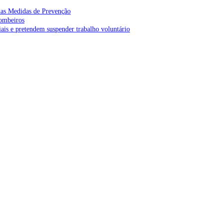
as Medidas de Prevenção
bombeiros
is e pretendem suspender trabalho voluntário