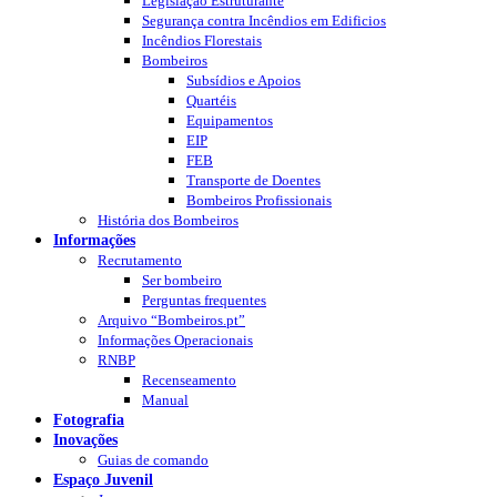
Legislação Estruturante
Segurança contra Incêndios em Edificios
Incêndios Florestais
Bombeiros
Subsídios e Apoios
Quartéis
Equipamentos
EIP
FEB
Transporte de Doentes
Bombeiros Profissionais
História dos Bombeiros
Informações
Recrutamento
Ser bombeiro
Perguntas frequentes
Arquivo “Bombeiros.pt”
Informações Operacionais
RNBP
Recenseamento
Manual
Fotografia
Inovações
Guias de comando
Espaço Juvenil