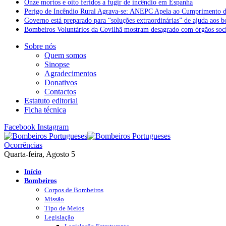
Onze mortos e oito feridos a fugir de incêndio em Espanha
Perigo de Incêndio Rural Agrava-se: ANEPC Apela ao Cumprimento d
Governo está preparado para “soluções extraordinárias” de ajuda aos 
Bombeiros Voluntários da Covilhã mostram desagrado com órgãos socia
Sobre nós
Quem somos
Sinopse
Agradecimentos
Donativos
Contactos
Estatuto editorial
Ficha técnica
Facebook
Instagram
Ocorrências
Quarta-feira, Agosto 5
Início
Bombeiros
Corpos de Bombeiros
Missão
Tipo de Meios
Legislação