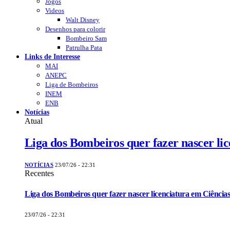
Jogos
Videos
Walt Disney
Desenhos para colorir
Bombeiro Sam
Patrulha Pata
Links de Interesse
MAI
ANEPC
Liga de Bombeiros
INEM
ENB
Notícias
Atual
Liga dos Bombeiros quer fazer nascer li
NOTÍCIAS
23/07/26 - 22:31
Recentes
Liga dos Bombeiros quer fazer nascer licenciatura em Ciências
23/07/26 - 22:31