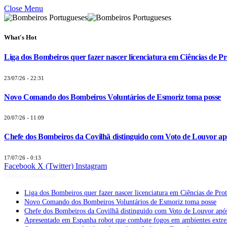
Close Menu
What's Hot
Liga dos Bombeiros quer fazer nascer licenciatura em Ciências de Pr
23/07/26 - 22:31
Novo Comando dos Bombeiros Voluntários de Esmoriz toma posse
20/07/26 - 11:09
Chefe dos Bombeiros da Covilhã distinguido com Voto de Louvor apó
17/07/26 - 0:13
Facebook
X (Twitter)
Instagram
Últimas Notícias
Liga dos Bombeiros quer fazer nascer licenciatura em Ciências de Pro
Novo Comando dos Bombeiros Voluntários de Esmoriz toma posse
Chefe dos Bombeiros da Covilhã distinguido com Voto de Louvor após
Apresentado em Espanha robot que combate fogos em ambientes extr