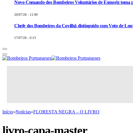
Novo Comando dos Bombeiros Voluntários de Esmoriz toma p
20/07/26 - 11:09
Chefe dos Bombeiros da Covilhã distinguido com Voto de Louv
17/07/26 - 0:13
Início
»
Notícias
»
FLORESTA NEGRA – O LIVRO
livro-capa-master