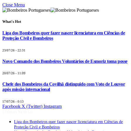
Close Menu
What's Hot
Liga dos Bombeiros quer fazer nascer licenciatura em Ciências de
Proteção Civil e Bombeiros
23/07/26 - 22:31
Novo Comando dos Bombeiros Voluntários de Esmoriz toma posse
20/07/26 - 11:09
Chefe dos Bombeiros da Covilhã distinguido com Voto de Louvor
após missão internacional
17/07/26 - 0:13
Facebook
X (Twitter)
Instagram
Últimas Notícias
Liga dos Bombeiros quer fazer nascer licenciatura em Ciências de
Proteção Civil e Bombeiros