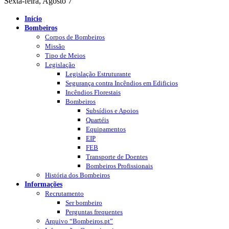
Sexta-feira, Agosto 7
Início
Bombeiros
Corpos de Bombeiros
Missão
Tipo de Meios
Legislação
Legislação Estruturante
Segurança contra Incêndios em Edificios
Incêndios Florestais
Bombeiros
Subsídios e Apoios
Quartéis
Equipamentos
EIP
FEB
Transporte de Doentes
Bombeiros Profissionais
História dos Bombeiros
Informações
Recrutamento
Ser bombeiro
Perguntas frequentes
Arquivo “Bombeiros.pt”