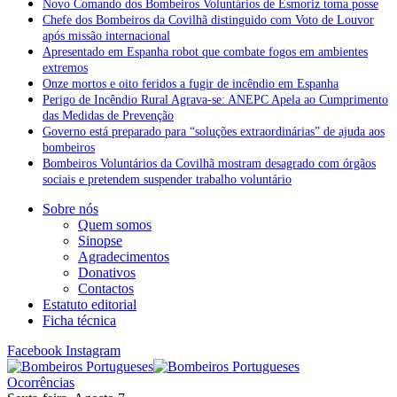
Novo Comando dos Bombeiros Voluntários de Esmoriz toma posse
Chefe dos Bombeiros da Covilhã distinguido com Voto de Louvor
após missão internacional
Apresentado em Espanha robot que combate fogos em ambientes
extremos
Onze mortos e oito feridos a fugir de incêndio em Espanha
Perigo de Incêndio Rural Agrava-se: ANEPC Apela ao Cumprimento
das Medidas de Prevenção
Governo está preparado para “soluções extraordinárias” de ajuda aos
bombeiros
Bombeiros Voluntários da Covilhã mostram desagrado com órgãos
sociais e pretendem suspender trabalho voluntário
Sobre nós
Quem somos
Sinopse
Agradecimentos
Donativos
Contactos
Estatuto editorial
Ficha técnica
Facebook
Instagram
Ocorrências