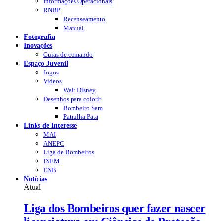
Informações Operacionais
RNBP
Recenseamento
Manual
Fotografia
Inovações
Guias de comando
Espaço Juvenil
Jogos
Videos
Walt Disney
Desenhos para colorir
Bombeiro Sam
Patrulha Pata
Links de Interesse
MAI
ANEPC
Liga de Bombeiros
INEM
ENB
Notícias
Atual
Liga dos Bombeiros quer fazer nascer