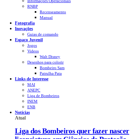
Informações Operacionais
RNBP
Recenseamento
Manual
Fotografia
Inovações
Guias de comando
Espaço Juvenil
Jogos
Videos
Walt Disney
Desenhos para colorir
Bombeiro Sam
Patrulha Pata
Links de Interesse
MAI
ANEPC
Liga de Bombeiros
INEM
ENB
Notícias
Atual
Liga dos Bombeiros quer fazer nascer