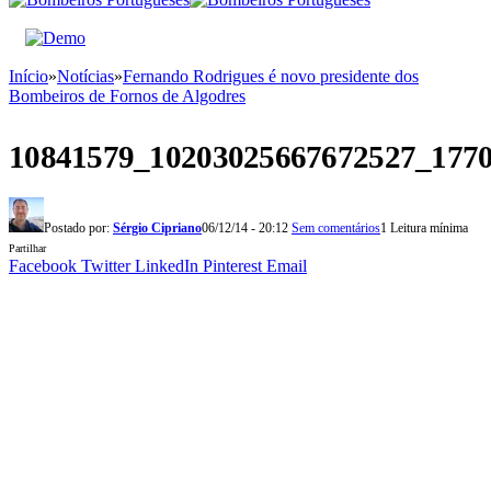
Início
»
Notícias
»
Fernando Rodrigues é novo presidente dos
Bombeiros de Fornos de Algodres
10841579_10203025667672527_177
Postado por:
Sérgio Cipriano
06/12/14 - 20:12
Sem comentários
1 Leitura mínima
Partilhar
Facebook
Twitter
LinkedIn
Pinterest
Email