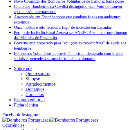
Novo Comando dos Bombeiros Voluntários de Esmoriz toma posse
Chefe dos Bombeiros da Covilhã distinguido com Voto de Louvor
após missão internacional
Apresentado em Espanha robot que combate fogos em ambientes
extremos
Onze mortos e oito feridos a fugir de incêndio em Espanha
Perigo de Incêndio Rural Agrava-se: ANEPC Apela ao Cumprimento
das Medidas de Prevenção
Governo está preparado para “soluções extraordinárias” de ajuda aos
bombeiros
Bombeiros Voluntários da Covilhã mostram desagrado com órgãos
sociais e pretendem suspender trabalho voluntário
Sobre nós
Quem somos
Sinopse
Agradecimentos
Donativos
Contactos
Estatuto editorial
Ficha técnica
Facebook
Instagram
Ocorrências