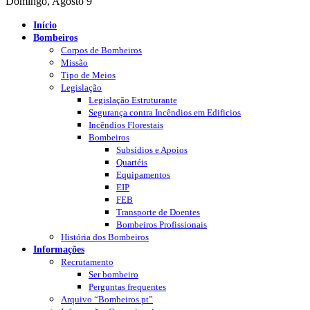
Domingo, Agosto 9
Início
Bombeiros
Corpos de Bombeiros
Missão
Tipo de Meios
Legislação
Legislação Estruturante
Segurança contra Incêndios em Edificios
Incêndios Florestais
Bombeiros
Subsídios e Apoios
Quartéis
Equipamentos
EIP
FEB
Transporte de Doentes
Bombeiros Profissionais
História dos Bombeiros
Informações
Recrutamento
Ser bombeiro
Perguntas frequentes
Arquivo “Bombeiros.pt”