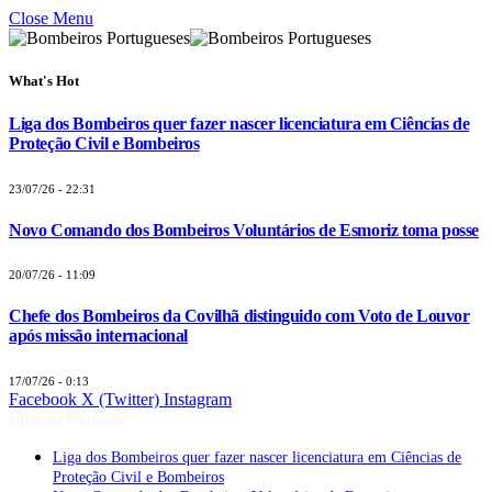
Close Menu
What's Hot
Liga dos Bombeiros quer fazer nascer licenciatura em Ciências de
Proteção Civil e Bombeiros
23/07/26 - 22:31
Novo Comando dos Bombeiros Voluntários de Esmoriz toma posse
20/07/26 - 11:09
Chefe dos Bombeiros da Covilhã distinguido com Voto de Louvor
após missão internacional
17/07/26 - 0:13
Facebook
X (Twitter)
Instagram
Últimas Notícias
Liga dos Bombeiros quer fazer nascer licenciatura em Ciências de
Proteção Civil e Bombeiros