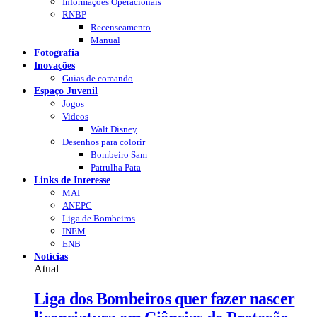
Informações Operacionais
RNBP
Recenseamento
Manual
Fotografia
Inovações
Guias de comando
Espaço Juvenil
Jogos
Videos
Walt Disney
Desenhos para colorir
Bombeiro Sam
Patrulha Pata
Links de Interesse
MAI
ANEPC
Liga de Bombeiros
INEM
ENB
Notícias
Atual
Liga dos Bombeiros quer fazer nascer