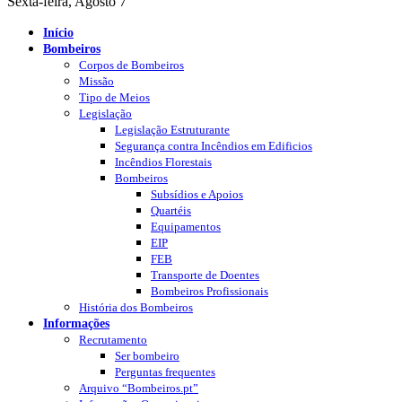
Sexta-feira, Agosto 7
Início
Bombeiros
Corpos de Bombeiros
Missão
Tipo de Meios
Legislação
Legislação Estruturante
Segurança contra Incêndios em Edificios
Incêndios Florestais
Bombeiros
Subsídios e Apoios
Quartéis
Equipamentos
EIP
FEB
Transporte de Doentes
Bombeiros Profissionais
História dos Bombeiros
Informações
Recrutamento
Ser bombeiro
Perguntas frequentes
Arquivo “Bombeiros.pt”