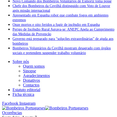
Novo Comando dos Bombeiros Voluntários de Esmoriz toma posse
Chefe dos Bombeiros da Covilhã distinguido com Voto de Louvor
após missão internacional
Apresentado em Espanha robot que combate fogos em ambientes
extremos
Onze mortos e oito feridos a fugir de incêndio em Espanha
Perigo de Incêndio Rural Agrava-se: ANEPC Apela ao Cumprimento
das Medidas de Prevenção
Governo está preparado para “soluções extraordinárias” de ajuda aos
bombeiros
Bombeiros Voluntários da Covilhã mostram desagrado com órgãos
sociais e pretendem suspender trabalho voluntário
Sobre nós
Quem somos
Sinopse
Agradecimentos
Donativos
Contactos
Estatuto editorial
Ficha técnica
Facebook
Instagram
Ocorrências