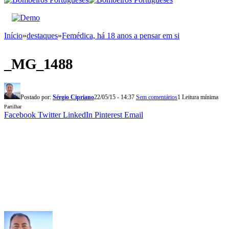
Início
»
destaques
»
Femédica, há 18 anos a pensar em si
_MG_1488
Postado por:
Sérgio Cipriano
22/05/15 - 14:37
Sem comentários
1 Leitura mínima
Partilhar
Facebook
Twitter
LinkedIn
Pinterest
Email