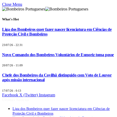
Close Menu
What's Hot
Liga dos Bombeiros quer fazer nascer licenciatura em Ciências de
Proteção Civil e Bombeiros
23/07/26 - 22:31
Novo Comando dos Bombeiros Voluntários de Esmoriz toma posse
20/07/26 - 11:09
Chefe dos Bombeiros da Covilhã distinguido com Voto de Louvor
após missão internacional
17/07/26 - 0:13
Facebook
X (Twitter)
Instagram
Últimas Notícias
Liga dos Bombeiros quer fazer nascer licenciatura em Ciências de
Proteção Civil e Bombeiros