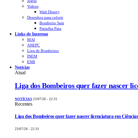
Jogos
Videos
Walt Disney
Desenhos para colorir
Bombeiro Sam
Patrulha Pata
Links de Interesse
MAI
ANEPC
Liga de Bombeiros
INEM
ENB
Notícias
Atual
Liga dos Bombeiros quer fazer nascer li
NOTÍCIAS
23/07/26 - 22:31
Recentes
Liga dos Bombeiros quer fazer nascer licenciatura em Ciências
23/07/26 - 22:31