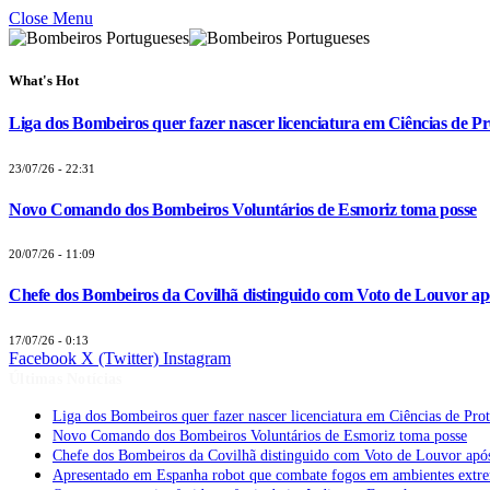
Close Menu
What's Hot
Liga dos Bombeiros quer fazer nascer licenciatura em Ciências de Pr
23/07/26 - 22:31
Novo Comando dos Bombeiros Voluntários de Esmoriz toma posse
20/07/26 - 11:09
Chefe dos Bombeiros da Covilhã distinguido com Voto de Louvor apó
17/07/26 - 0:13
Facebook
X (Twitter)
Instagram
Últimas Notícias
Liga dos Bombeiros quer fazer nascer licenciatura em Ciências de Pro
Novo Comando dos Bombeiros Voluntários de Esmoriz toma posse
Chefe dos Bombeiros da Covilhã distinguido com Voto de Louvor após
Apresentado em Espanha robot que combate fogos em ambientes extr