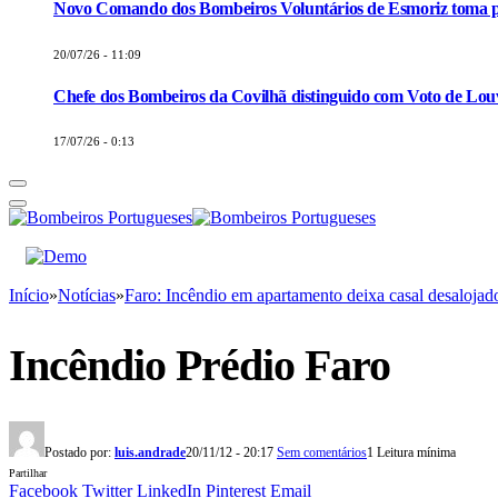
Novo Comando dos Bombeiros Voluntários de Esmoriz toma p
20/07/26 - 11:09
Chefe dos Bombeiros da Covilhã distinguido com Voto de Louv
17/07/26 - 0:13
Início
»
Notícias
»
Faro: Incêndio em apartamento deixa casal desalojad
Incêndio Prédio Faro
Postado por:
luis.andrade
20/11/12 - 20:17
Sem comentários
1 Leitura mínima
Partilhar
Facebook
Twitter
LinkedIn
Pinterest
Email