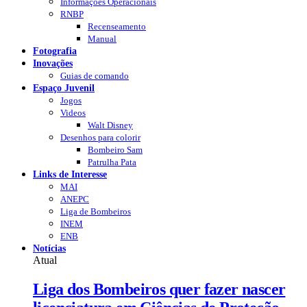
Informações Operacionais
RNBP
Recenseamento
Manual
Fotografia
Inovações
Guias de comando
Espaço Juvenil
Jogos
Videos
Walt Disney
Desenhos para colorir
Bombeiro Sam
Patrulha Pata
Links de Interesse
MAI
ANEPC
Liga de Bombeiros
INEM
ENB
Notícias
Atual
Liga dos Bombeiros quer fazer nascer