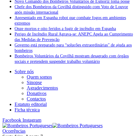
Novo Comando dos Bombeiros Voluntários de Esmoriz toma posse
Chefe dos Bombeiros da Covilhã distinguido com Voto de Louvor
após missão internacional
Apresentado em Espanha robot que combate fogos em ambientes
extremos
Onze mortos e oito feridos a fugir de incêndio em Espanha
Perigo de Incêndio Rural Agrava-se: ANEPC Apela ao Cumprimento
das Medidas de Prevenção
Governo está preparado para “soluções extraordinárias” de ajuda aos
bombeiros
Bombeiros Voluntários da Covilhã mostram desagrado com órgãos
sociais e pretendem suspender trabalho voluntário
Sobre nós
Quem somos
Sinopse
Agradecimentos
Donativos
Contactos
Estatuto editorial
Ficha técnica
Facebook
Instagram
Ocorrências