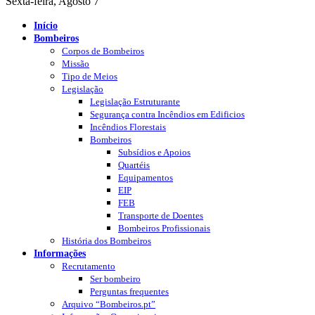
Sexta-feira, Agosto 7
Início
Bombeiros
Corpos de Bombeiros
Missão
Tipo de Meios
Legislação
Legislação Estruturante
Segurança contra Incêndios em Edificios
Incêndios Florestais
Bombeiros
Subsídios e Apoios
Quartéis
Equipamentos
EIP
FEB
Transporte de Doentes
Bombeiros Profissionais
História dos Bombeiros
Informações
Recrutamento
Ser bombeiro
Perguntas frequentes
Arquivo “Bombeiros.pt”