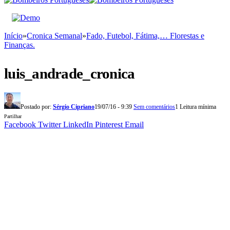
Início
»
Cronica Semanal
»
Fado, Futebol, Fátima,… Florestas e
Finanças.
luis_andrade_cronica
Postado por:
Sérgio Cipriano
19/07/16 - 9:39
Sem comentários
1 Leitura mínima
Partilhar
Facebook
Twitter
LinkedIn
Pinterest
Email