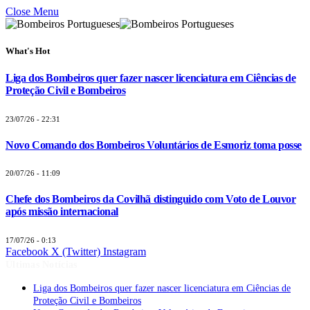
Close Menu
What's Hot
Liga dos Bombeiros quer fazer nascer licenciatura em Ciências de
Proteção Civil e Bombeiros
23/07/26 - 22:31
Novo Comando dos Bombeiros Voluntários de Esmoriz toma posse
20/07/26 - 11:09
Chefe dos Bombeiros da Covilhã distinguido com Voto de Louvor
após missão internacional
17/07/26 - 0:13
Facebook
X (Twitter)
Instagram
Últimas Notícias
Liga dos Bombeiros quer fazer nascer licenciatura em Ciências de
Proteção Civil e Bombeiros