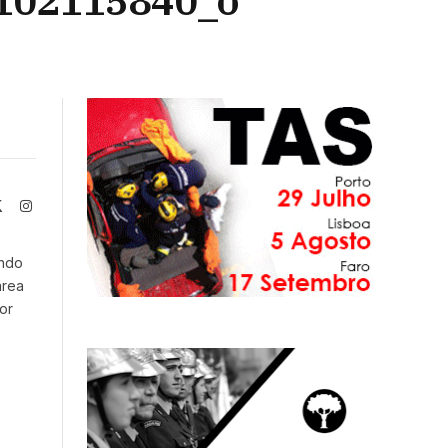
102115840_o
book
X
Instagram
(Twitter)
endo
área
or