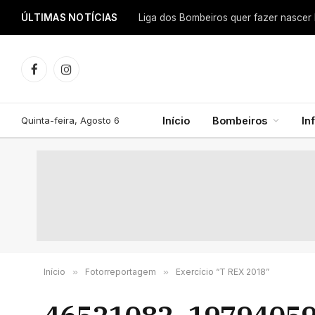
ÚLTIMAS NOTÍCIAS
Facebook
Instagram
Quinta-feira, Agosto 6
Início
Bombeiros
In
Início
»
Fotorreportagem
»
Exercício “T REX 2018”