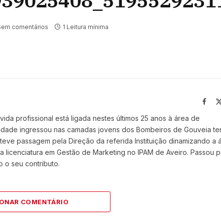
939025408_5195529231
Sem comentários
1 Leitura mínima
Face
vida profissional está ligada nestes últimos 25 anos à área de
 idade ingressou nas camadas jovens dos Bombeiros de Gouveia t
eve passagem pela Direção da referida Instituição dinamizando a 
 licenciatura em Gestão de Marketing no IPAM de Aveiro. Passou p
 o seu contributo.
IONAR COMENTÁRIO