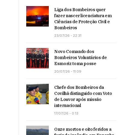
Liga dos Bombeiros quer
fazer nascer licenciatura em
Ciências de Proteção Civil e
Bombeiros
23/07/26 - 22:31
Novo Comando dos
Bombeiros Voluntários de
Esmoriz toma posse
20/07/26 - 11:09
Chefe dos Bombeiros da
Covilhã distinguido com Voto
de Louvor após missão
internacional
17/07/26 - 0:13
Onze mortos e oito feridos a