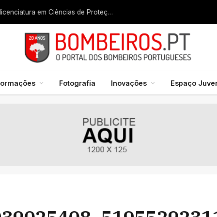
Liga dos Bombeiros quer fazer nascer licenciatura em Ciências de Proteção Civil e Bombeiros
formações
Fotografia
Inovações
Espaço Juven