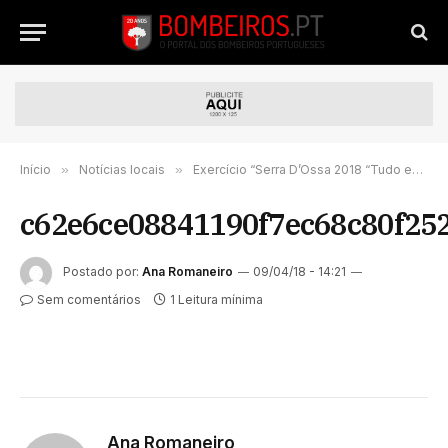
Início
»
Notícias locais
»
Exercício “Serra D’Ossa 2018 “Tudo está a funcionar muito bem”, diz Secretário de Estado da Proteção Civil
c62e6ce08841190f7ec68c80f25
Postado por:
Ana Romaneiro
09/04/18 - 14:21
Sem comentários
1 Leitura mínima
Ana Romaneiro