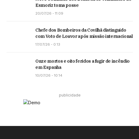
Esmoriz toma posse
20/07/26 - 11:09
Chefe dos Bombeiros da Covilhã distinguido
com Voto de Louvor após missão internacional
17/07/26 - 0:13
Onze mortos e oito feridos a fugir de incêndio
em Espanha
10/07/26 - 10:14
publicidade