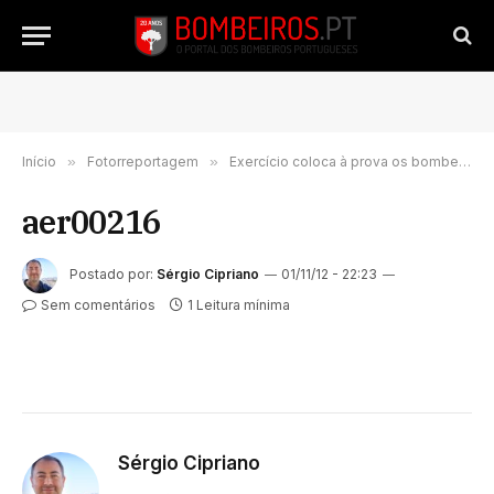
Início
»
Fotorreportagem
»
Exercício coloca à prova os bombeiros
aer00216
Postado por:
Sérgio Cipriano
01/11/12 - 22:23
Sem comentários
1 Leitura mínima
Sérgio Cipriano