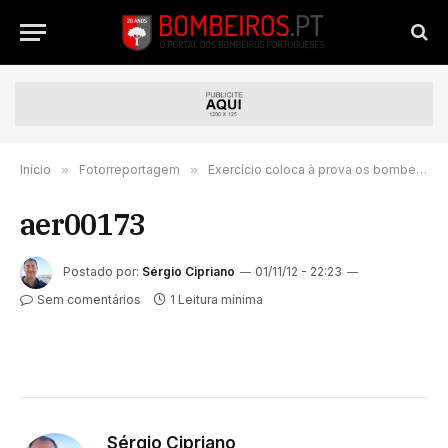
Início
»
Fotorreportagem
»
Exercício coloca à prova os bombeiros
aer00173
Postado por:
Sérgio Cipriano
01/11/12 - 22:23
Sem comentários
1 Leitura mínima
Sérgio Cipriano