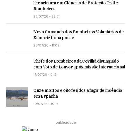
licenciatura em Ciências de Proteção Civil e
Bombeiros
23/07/26 - 22:31
Novo Comando dos Bombeiros Voluntários de
Esmoriz toma posse
20/07/26 - 11:09
Chefe dos Bombeiros da Covilhã distinguido
com Voto de Louvor após missão internacional
17/07/26 - 0:13
Onze mortos e oito feridos a fugir de incêndio
em Espanha
10/07/26 - 10:14
publicidade