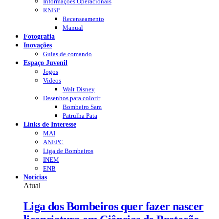
Informações Operacionais
RNBP
Recenseamento
Manual
Fotografia
Inovações
Guias de comando
Espaço Juvenil
Jogos
Videos
Walt Disney
Desenhos para colorir
Bombeiro Sam
Patrulha Pata
Links de Interesse
MAI
ANEPC
Liga de Bombeiros
INEM
ENB
Notícias
Atual
Liga dos Bombeiros quer fazer nascer