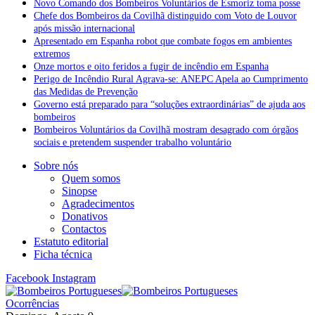
Novo Comando dos Bombeiros Voluntários de Esmoriz toma posse
Chefe dos Bombeiros da Covilhã distinguido com Voto de Louvor
após missão internacional
Apresentado em Espanha robot que combate fogos em ambientes
extremos
Onze mortos e oito feridos a fugir de incêndio em Espanha
Perigo de Incêndio Rural Agrava-se: ANEPC Apela ao Cumprimento
das Medidas de Prevenção
Governo está preparado para “soluções extraordinárias” de ajuda aos
bombeiros
Bombeiros Voluntários da Covilhã mostram desagrado com órgãos
sociais e pretendem suspender trabalho voluntário
Sobre nós
Quem somos
Sinopse
Agradecimentos
Donativos
Contactos
Estatuto editorial
Ficha técnica
Facebook
Instagram
Ocorrências