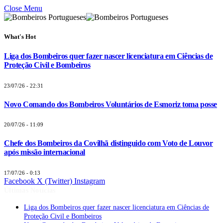
Close Menu
What's Hot
Liga dos Bombeiros quer fazer nascer licenciatura em Ciências de
Proteção Civil e Bombeiros
23/07/26 - 22:31
Novo Comando dos Bombeiros Voluntários de Esmoriz toma posse
20/07/26 - 11:09
Chefe dos Bombeiros da Covilhã distinguido com Voto de Louvor
após missão internacional
17/07/26 - 0:13
Facebook
X (Twitter)
Instagram
Últimas Notícias
Liga dos Bombeiros quer fazer nascer licenciatura em Ciências de
Proteção Civil e Bombeiros