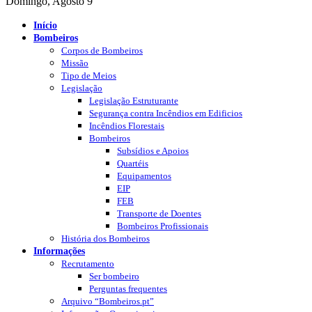
Domingo, Agosto 9
Início
Bombeiros
Corpos de Bombeiros
Missão
Tipo de Meios
Legislação
Legislação Estruturante
Segurança contra Incêndios em Edificios
Incêndios Florestais
Bombeiros
Subsídios e Apoios
Quartéis
Equipamentos
EIP
FEB
Transporte de Doentes
Bombeiros Profissionais
História dos Bombeiros
Informações
Recrutamento
Ser bombeiro
Perguntas frequentes
Arquivo “Bombeiros.pt”