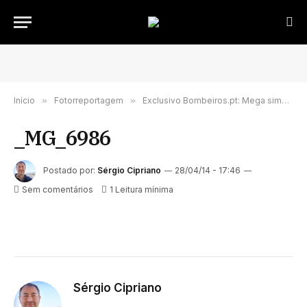
Início
»
Fotorreportagem
»
Exclusivo Bombeiros.pt: Mega simulacro coloca à prova meios operacionais em Mangualde
_MG_6986
Postado por:
Sérgio Cipriano
28/04/14 - 17:46
Sem comentários
1 Leitura mínima
Sérgio Cipriano