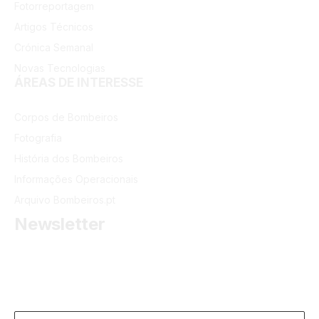
Fotorreportagem
Artigos Técnicos
Crónica Semanal
Novas Tecnologias
ÁREAS DE INTERESSE
Corpos de Bombeiros
Fotografia
História dos Bombeiros
Informações Operacionais
Arquivo Bombeiros.pt
Newsletter
Receba as últimas informações do portal dos Bombeiros
Portugueses.
Email