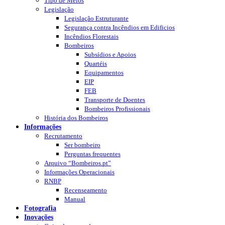
Tipo de Meios
Legislação
Legislação Estruturante
Segurança contra Incêndios em Edificios
Incêndios Florestais
Bombeiros
Subsídios e Apoios
Quartéis
Equipamentos
EIP
FEB
Transporte de Doentes
Bombeiros Profissionais
História dos Bombeiros
Informações
Recrutamento
Ser bombeiro
Perguntas frequentes
Arquivo “Bombeiros.pt”
Informações Operacionais
RNBP
Recenseamento
Manual
Fotografia
Inovações