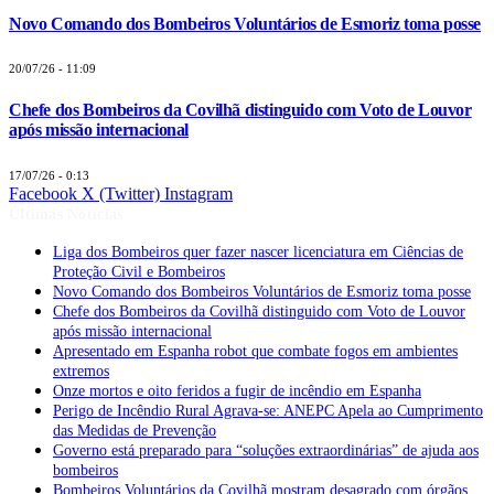
Novo Comando dos Bombeiros Voluntários de Esmoriz toma posse
20/07/26 - 11:09
Chefe dos Bombeiros da Covilhã distinguido com Voto de Louvor
após missão internacional
17/07/26 - 0:13
Facebook
X (Twitter)
Instagram
Últimas Notícias
Liga dos Bombeiros quer fazer nascer licenciatura em Ciências de
Proteção Civil e Bombeiros
Novo Comando dos Bombeiros Voluntários de Esmoriz toma posse
Chefe dos Bombeiros da Covilhã distinguido com Voto de Louvor
após missão internacional
Apresentado em Espanha robot que combate fogos em ambientes
extremos
Onze mortos e oito feridos a fugir de incêndio em Espanha
Perigo de Incêndio Rural Agrava-se: ANEPC Apela ao Cumprimento
das Medidas de Prevenção
Governo está preparado para “soluções extraordinárias” de ajuda aos
bombeiros
Bombeiros Voluntários da Covilhã mostram desagrado com órgãos