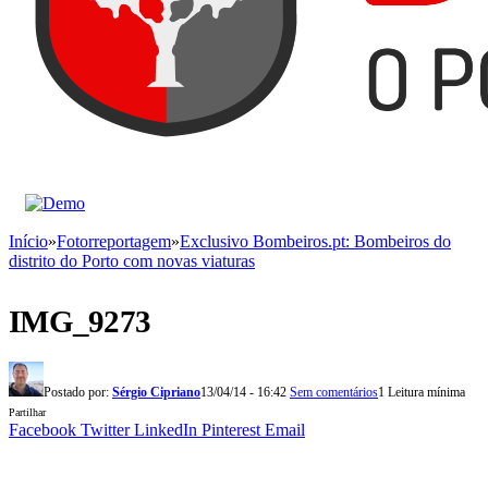
Início
»
Fotorreportagem
»
Exclusivo Bombeiros.pt: Bombeiros do
distrito do Porto com novas viaturas
IMG_9273
Postado por:
Sérgio Cipriano
13/04/14 - 16:42
Sem comentários
1 Leitura mínima
Partilhar
Facebook
Twitter
LinkedIn
Pinterest
Email